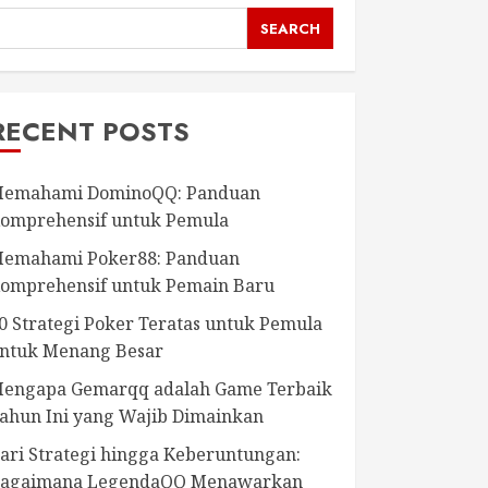
SEARCH
RECENT POSTS
emahami DominoQQ: Panduan
omprehensif untuk Pemula
emahami Poker88: Panduan
omprehensif untuk Pemain Baru
0 Strategi Poker Teratas untuk Pemula
ntuk Menang Besar
engapa Gemarqq adalah Game Terbaik
ahun Ini yang Wajib Dimainkan
ari Strategi hingga Keberuntungan:
agaimana LegendaQQ Menawarkan