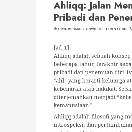
Ahliqq: Jalan Me
Pribadi dan Pene
ADMIN@CHARLESTONWIPESETTLEMENT.COM
[ad_1]
Ahliqq adalah sebuah konsep
beberapa tahun terakhir seb
pribadi dan penemuan diri. Is
“ahl” yang berarti keluarga a
kebenaran atau hakikat. Seca
diterjemahkan menjadi “kebe
kemanusiaan.”
Ahliqq adalah filosofi yang 
introspeksi, dan pertumbuhan