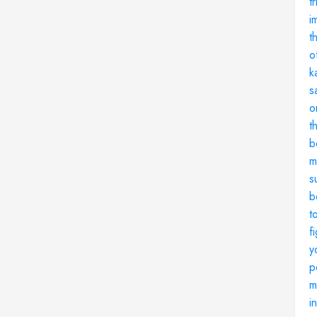
t
i
t
o
k
s
o
t
b
m
s
b
t
f
y
p
m
i