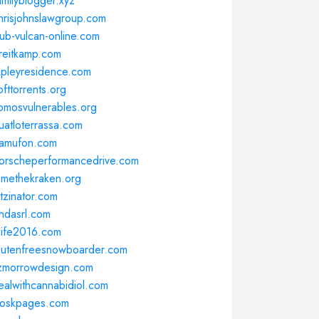
amilyblogger.xyz
hrisjohnslawgroup.com
lub-vulcan-online.com
reitkamp.com
ripleyresidence.com
ofttorrents.org
omosvulnerables.org
uatloterrassa.com
amufon.com
orscheperformancedrive.com
amethekraken.org
utzinator.com
ndasrl.com
life2016.com
lutenfreesnowboarder.com
izmorrowdesign.com
ealwithcannabidiol.com
ioskpages.com