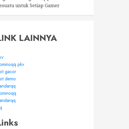
esuatu untuk Setiap Gamer
LINK LAINNYA
kv
ominoqq pkv
lot gacor
lot demo
andarqq
ominoqq
andarqq
q
Links