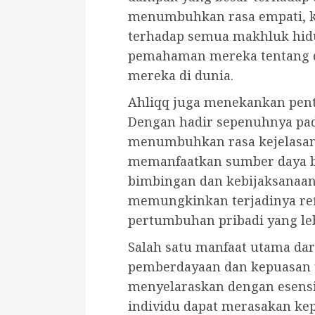
menumbuhkan rasa empati, ka
terhadap semua makhluk hid
pemahaman mereka tentang d
mereka di dunia.
Ahliqq juga menekankan pent
Dengan hadir sepenuhnya pada
menumbuhkan rasa kejelasan 
memanfaatkan sumber daya 
bimbingan dan kebijaksanaan.
memungkinkan terjadinya refl
pertumbuhan pribadi yang leb
Salah satu manfaat utama da
pemberdayaan dan kepuasan 
menyelaraskan dengan esensi 
individu dapat merasakan ke