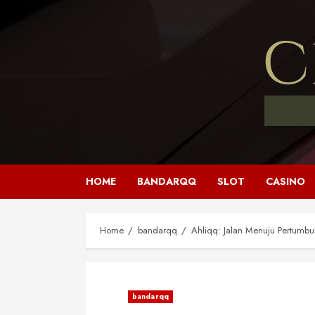
Skip
to
content
HOME
BANDARQQ
SLOT
CASINO
Home
bandarqq
Ahliqq: Jalan Menuju Pertumbu
bandarqq