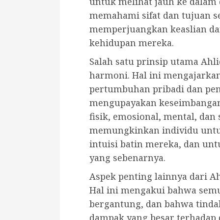
untuk melihat jauh ke dalam 
memahami sifat dan tujuan se
memperjuangkan keaslian dan
kehidupan mereka.
Salah satu prinsip utama Ah
harmoni. Hal ini mengajark
pertumbuhan pribadi dan pen
mengupayakan keseimbangan
fisik, emosional, mental, dan
memungkinkan individu untu
intuisi batin mereka, dan un
yang sebenarnya.
Aspek penting lainnya dari A
Hal ini mengakui bahwa sem
bergantung, dan bahwa tinda
dampak yang besar terhadap d