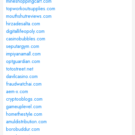
mineshoppingcart.com
topworkoutsupplies.com
mouthshutreviews.com
hirzadesalta.com
digitallifeopoly.com
casinobubbles.com
seputargym.com
impiyanamall.com
optguardian.com
totostreet.net
davilcasino.com
fraudwatchai.com
aem-x.com
cryptooblogs.com
gameuplevel.com
homethestyle.com
amuldistribution.com
borobuddur.com