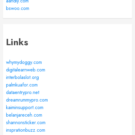
aandly.com
bswoo.com
Links
whymydoggy.com
digitalearnweb.com
interbolaslot.org
palmkuafor.com
dataentrypro.net
dreamrummypro.com
kaiminsupport.com
belanjareceh.com
shannonsticker.com
insprationbuzz.com