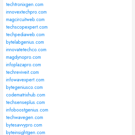
techtronixgen.com
innovextechpro.com
magcircuitweb.com
techscopexpert.com
techpediaweb.com
bytelabgenius.com
innovatetechco.com
magdynopro.com
infoplazapro.com
techreviveit.com
infowavexpert.com
bytegeniusco.com
codematrixhub.com
techsenseplus.com
infoboostgenius.com
techwavegen.com
bytesavvypro.com
byteinsightgen.com