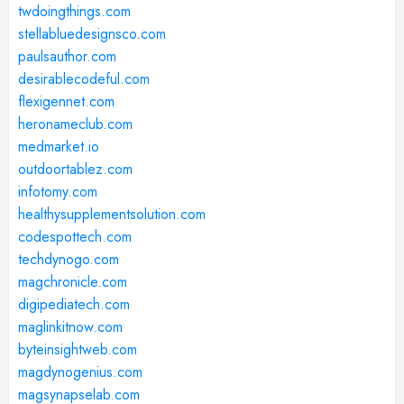
twdoingthings.com
stellabluedesignsco.com
paulsauthor.com
desirablecodeful.com
flexigennet.com
heronameclub.com
medmarket.io
outdoortablez.com
infotomy.com
healthysupplementsolution.com
codespottech.com
techdynogo.com
magchronicle.com
digipediatech.com
maglinkitnow.com
byteinsightweb.com
magdynogenius.com
magsynapselab.com