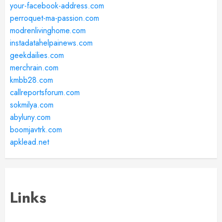
your-facebook-address.com
perroquet-ma-passion.com
modrenlivinghome.com
instadatahelpainews.com
geekdailies.com
merchrain.com
kmbb28.com
callreportsforum.com
sokmilya.com
abyluny.com
boomjavtrk.com
apklead.net
Links