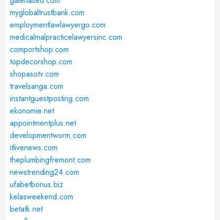
galenaseo.com
myglobaltrustbank.com
employmentlawlawyergo.com
medicalmalpracticelawyersinc.com
comportshop.com
topdecorshop.com
shopasotv.com
travelsanga.com
instantguestposting.com
ekonomie.net
appointmentplus.net
developmentworm.com
itlivenews.com
theplumbingfremont.com
newstrending24.com
ufabetbonus.biz
kelasweekend.com
betatk.net