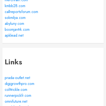
kmbb28.com
callreportsforum.com
sokmilya.com
abyluny.com
boomjavtrk.com
apklead.net
Links
prada-outlet.net
digigrowthpro.com
colttrickle.com
runnerpickfr.com
omnifuture.net