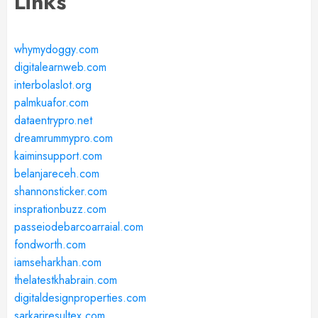
Links
whymydoggy.com
digitalearnweb.com
interbolaslot.org
palmkuafor.com
dataentrypro.net
dreamrummypro.com
kaiminsupport.com
belanjareceh.com
shannonsticker.com
insprationbuzz.com
passeiodebarcoarraial.com
fondworth.com
iamseharkhan.com
thelatestkhabrain.com
digitaldesignproperties.com
sarkariresultex.com