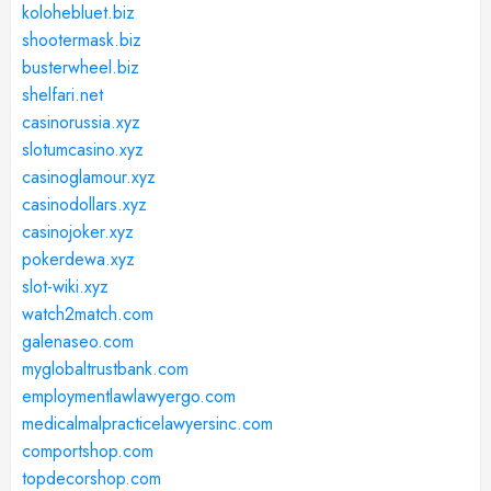
kolohebluet.biz
shootermask.biz
busterwheel.biz
shelfari.net
casinorussia.xyz
slotumcasino.xyz
casinoglamour.xyz
casinodollars.xyz
casinojoker.xyz
pokerdewa.xyz
slot-wiki.xyz
watch2match.com
galenaseo.com
myglobaltrustbank.com
employmentlawlawyergo.com
medicalmalpracticelawyersinc.com
comportshop.com
topdecorshop.com