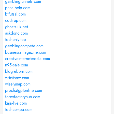
gamblingfunnels.com
pcos-help.com
btfutsal.com
codirop.com
ghosts-uk.net
askdono.com
techonly.top
gamblingcompete.com
businesssmagazine.com
creativeinternetmedia.com
n95-sale.com
blogreborn.com
virtcitnow.com
wiselymap.com
prochatgptonline.com
forexfactoryhub.com
kaja-live.com
techcompa.com