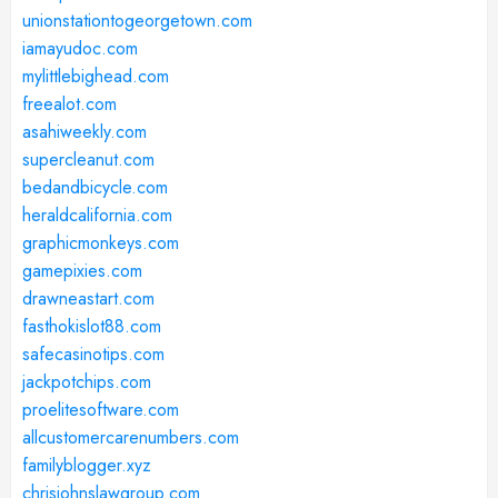
unionstationtogeorgetown.com
iamayudoc.com
mylittlebighead.com
freealot.com
asahiweekly.com
supercleanut.com
bedandbicycle.com
heraldcalifornia.com
graphicmonkeys.com
gamepixies.com
drawneastart.com
fasthokislot88.com
safecasinotips.com
jackpotchips.com
proelitesoftware.com
allcustomercarenumbers.com
familyblogger.xyz
chrisjohnslawgroup.com