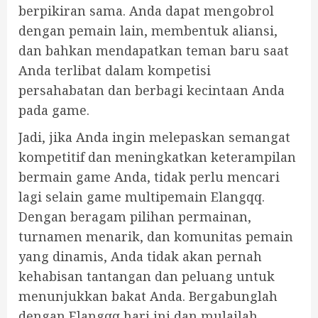
berpikiran sama. Anda dapat mengobrol
dengan pemain lain, membentuk aliansi,
dan bahkan mendapatkan teman baru saat
Anda terlibat dalam kompetisi
persahabatan dan berbagi kecintaan Anda
pada game.
Jadi, jika Anda ingin melepaskan semangat
kompetitif dan meningkatkan keterampilan
bermain game Anda, tidak perlu mencari
lagi selain game multipemain Elangqq.
Dengan beragam pilihan permainan,
turnamen menarik, dan komunitas pemain
yang dinamis, Anda tidak akan pernah
kehabisan tantangan dan peluang untuk
menunjukkan bakat Anda. Bergabunglah
dengan Elangqq hari ini dan mulailah