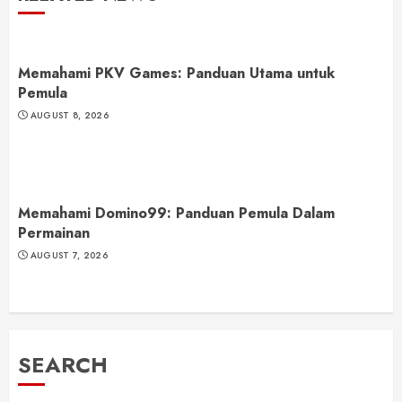
Memahami PKV Games: Panduan Utama untuk
Pemula
AUGUST 8, 2026
Memahami Domino99: Panduan Pemula Dalam
Permainan
AUGUST 7, 2026
SEARCH