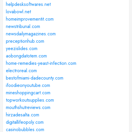
helpdesksoftwares.net
lovabowl.net
homeimprovementit.com
newstribunal.com
newsdailymagazines.com
preceptionhub.com
yeezislides.com
aobongdatotem.com
home-remedies-yeast-infection.com
electroreal.com
bestofmiami-dadecounty.com
ifoodieonyoutube.com
mineshoppingcart.com
topworkoutsupplies.com
mouthshutreviews.com
hirzadesalta.com
digitallifeopoly.com
casinobubbles.com