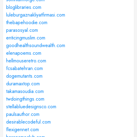
bloglibraries.com
luleburgaznakliyatfirmasi.com
thebapehoodie.com
parasosyal.com
enticingmuslim.com
goodhealthsoundwealth.com
elenapoems.com
hellmouseretro.com
fcsabatehran.com
dogemutants.com
duramaxtop.com
takamasoudia.com
twdoingthings.com
stellabluedesignsco.com
paulsauthor.com
desirablecodeful.com
flexigennet.com