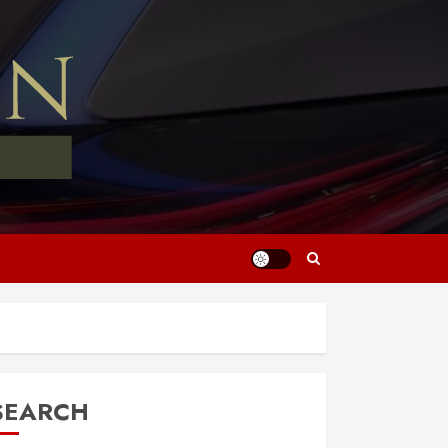
SEARCH