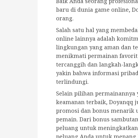
Baik Anda seorang profesion
baru di dunia game online, 
orang.
Salah satu hal yang membeda
online lainnya adalah komi
lingkungan yang aman dan te
menikmati permainan favorit
tercanggih dan langkah-lang
yakin bahwa informasi pribad
terlindungi.
Selain pilihan permainannya
keamanan terbaik, Doyanqq 
promosi dan bonus menarik u
pemain. Dari bonus sambutan
peluang untuk meningkatkan
peluang Anda untuk menang 