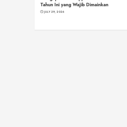
Tahun Ini yang Wajib Dimainkan
JULY 29, 2026