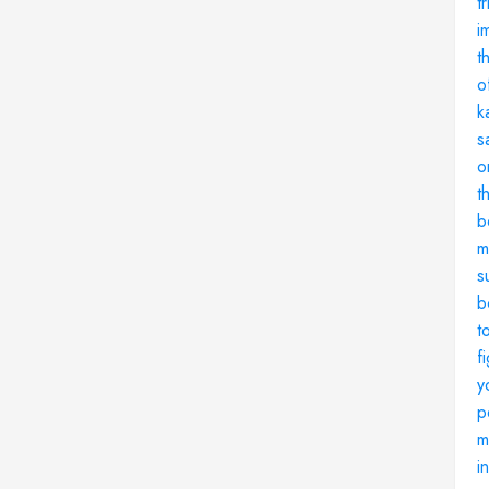
t
i
t
o
k
s
o
t
b
m
s
b
t
f
y
p
m
i