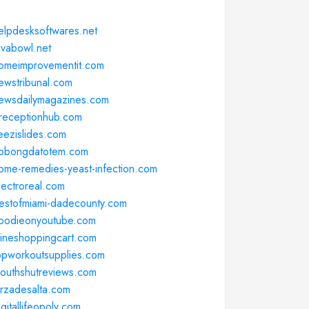
elpdesksoftwares.net
ovabowl.net
omeimprovementit.com
ewstribunal.com
ewsdailymagazines.com
receptionhub.com
eezislides.com
obongdatotem.com
ome-remedies-yeast-infection.com
lectroreal.com
estofmiami-dadecounty.com
foodieonyoutube.com
ineshoppingcart.com
opworkoutsupplies.com
outhshutreviews.com
irzadesalta.com
igitallifeopoly.com