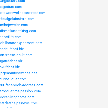
rianglecurry.com
magedum.com
hetowerswellnessretreat.com
fficialgelatostrain.com
aethejeweler.com
attamatkasattaking.com
nepetlife.com
hebillboardexperiment.com
eachufabet.biz
on-tresse-de-lit.com
ugarufabet.biz
oxufabet.biz
opgearautoservices.net
igurine-jouet.com
our-facebook-address.com
erroquet-ma-passion.com
odrenlivinghome.com
nstadatahelpainews.com