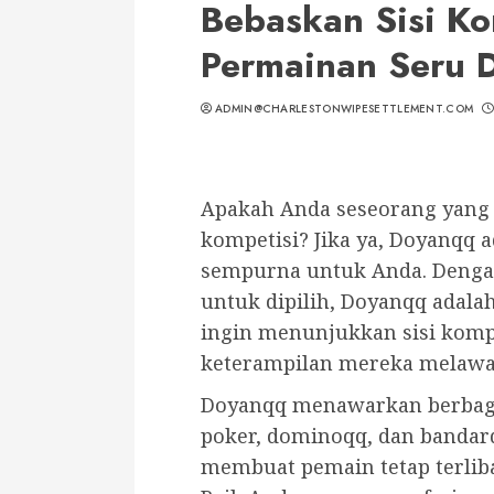
Bebaskan Sisi Ko
Permainan Seru 
ADMIN@CHARLESTONWIPESETTLEMENT.COM
Apakah Anda seseorang yang
kompetisi? Jika ya, Doyanqq 
sempurna untuk Anda. Deng
untuk dipilih, Doyanqq adala
ingin menunjukkan sisi komp
keterampilan mereka melawan
Doyanqq menawarkan berbaga
poker, dominoqq, dan bandar
membuat pemain tetap terlib