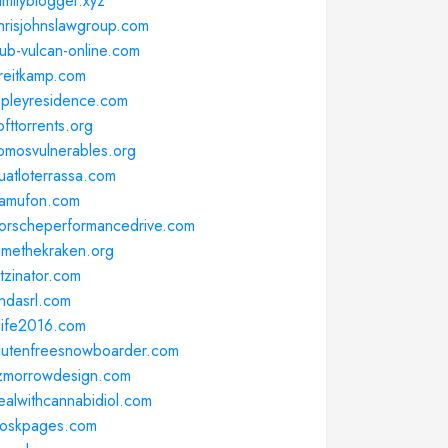
amilyblogger.xyz
hrisjohnslawgroup.com
lub-vulcan-online.com
reitkamp.com
ripleyresidence.com
ofttorrents.org
omosvulnerables.org
uatloterrassa.com
amufon.com
orscheperformancedrive.com
amethekraken.org
utzinator.com
ndasrl.com
life2016.com
lutenfreesnowboarder.com
izmorrowdesign.com
ealwithcannabidiol.com
ioskpages.com