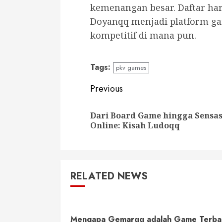
kemenangan besar. Daftar har
Doyanqq menjadi platform g
kompetitif di mana pun.
Tags:
pkv games
Continue
Previous
Reading
Dari Board Game hingga Sensas
Online: Kisah Ludoqq
RELATED NEWS
Mengapa Gemarqq adalah Game Terba