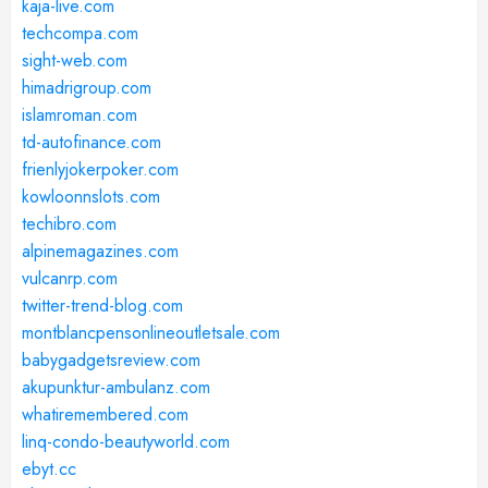
kaja-live.com
techcompa.com
sight-web.com
himadrigroup.com
islamroman.com
td-autofinance.com
frienlyjokerpoker.com
kowloonnslots.com
techibro.com
alpinemagazines.com
vulcanrp.com
twitter-trend-blog.com
montblancpensonlineoutletsale.com
babygadgetsreview.com
akupunktur-ambulanz.com
whatiremembered.com
linq-condo-beautyworld.com
ebyt.cc