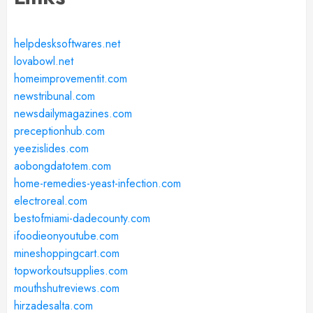
helpdesksoftwares.net
lovabowl.net
homeimprovementit.com
newstribunal.com
newsdailymagazines.com
preceptionhub.com
yeezislides.com
aobongdatotem.com
home-remedies-yeast-infection.com
electroreal.com
bestofmiami-dadecounty.com
ifoodieonyoutube.com
mineshoppingcart.com
topworkoutsupplies.com
mouthshutreviews.com
hirzadesalta.com