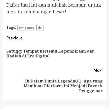
Daftar hari ini dan mulailah bermain untuk
meraih kemenangan besar!
Tags:
pkv games
slot
Continue
Previous
Reading
Satuqq: Tempat Bertemu Kegembiraan dan
Pre
Hadiah di Era Digital
pos
Next
Di Dalam Dunia LegendaQQ: Apa yang
Next
Membuat Platform Ini Menjadi Favorit
post:
Penggemar