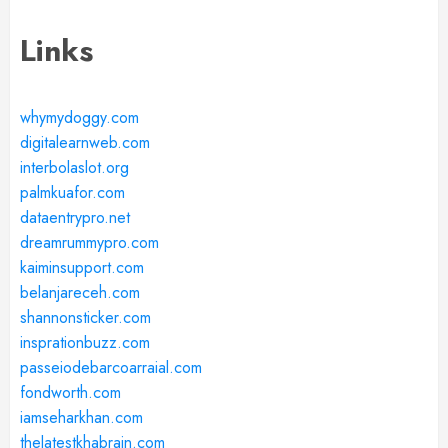
Links
whymydoggy.com
digitalearnweb.com
interbolaslot.org
palmkuafor.com
dataentrypro.net
dreamrummypro.com
kaiminsupport.com
belanjareceh.com
shannonsticker.com
insprationbuzz.com
passeiodebarcoarraial.com
fondworth.com
iamseharkhan.com
thelatestkhabrain.com