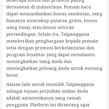
beberapa bonus dan promosi paling
dermawan di industrinya. Pemain baru
dapat memanfaatkan bonus sambutan, yang
biasanya mencakup putaran gratis, bonus
uang tunai, atau bonus setoran
pertandingan. Selain itu, Taipanqqasia
memberikan penghargaan kepada pemain
setia dengan promosi berkelanjutan dan
program loyalitas yang dapat membantu
meningkatkan uang Anda dan
meningkatkan peluang Anda untuk menang
besar.
Alasan lain untuk memilih Taipanqqasia
sebagai tujuan perjudian online Anda
adalah antarmukanya yang ramah
pengguna. Platform ini dirancang agar