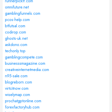
runnerpickfr.com
omnifuture.net
gamblingfunnels.com
pcos-help.com
btfutsal.com
codirop.com
ghosts-uk.net
askdono.com
techonly.top
gamblingcompete.com
businesssmagazine.com
creativeinternetmedia.com
n95-sale.com
blogreborn.com
virtcitnow.com
wiselymap.com
prochatgptonline.com
forexfactoryhub.com