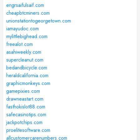
engrsaifulsaif.com
cheapbtcminers.com
unionstationtogeorgetown.com
iamayudoc.com
mylittlebighead.com
freealot.com
asahiweekly.com
supercleanut.com
bedandbicycle.com
heraldcalifornia.com
graphicmonkeys.com
gamepixies.com
drawneastart.com
fasthokislot88.com
safecasinotips.com
jackpotchips.com
proelitesoftware.com
allcustomercarenumbers.com