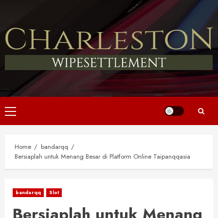
Skip
to
content
Primary
Menu
Home
bandarqq
Bersiaplah untuk Menang Besar di Platform Online Taipanqqasia
bandarqq
Slot
Bersiaplah untuk Menang