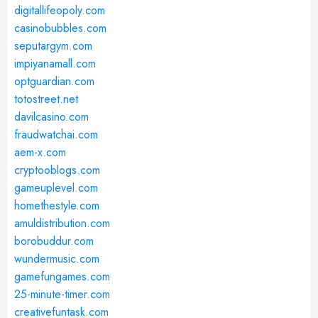
digitallifeopoly.com
casinobubbles.com
seputargym.com
impiyanamall.com
optguardian.com
totostreet.net
davilcasino.com
fraudwatchai.com
aem-x.com
cryptooblogs.com
gameuplevel.com
homethestyle.com
amuldistribution.com
borobuddur.com
wundermusic.com
gamefungames.com
25-minute-timer.com
creativefuntask.com