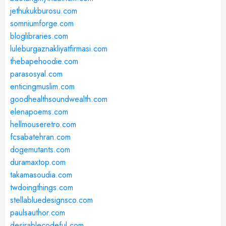
jethukukburosu.com
somniumforge.com
bloglibraries.com
luleburgaznakliyatfirmasi.com
thebapehoodie.com
parasosyal.com
enticingmuslim.com
goodhealthsoundwealth.com
elenapoems.com
hellmouseretro.com
fcsabatehran.com
dogemutants.com
duramaxtop.com
takamasoudia.com
twdoingthings.com
stellabluedesignsco.com
paulsauthor.com
desirablecodeful.com