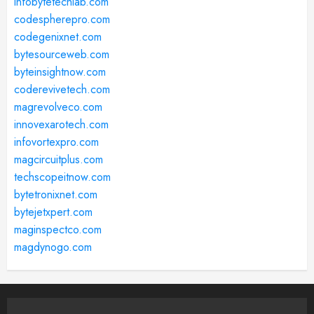
infobytetechlab.com
codespherepro.com
codegenixnet.com
bytesourceweb.com
byteinsightnow.com
coderevivetech.com
magrevolveco.com
innovexarotech.com
infovortexpro.com
magcircuitplus.com
techscopeitnow.com
bytetronixnet.com
bytejetxpert.com
maginspectco.com
magdynogo.com