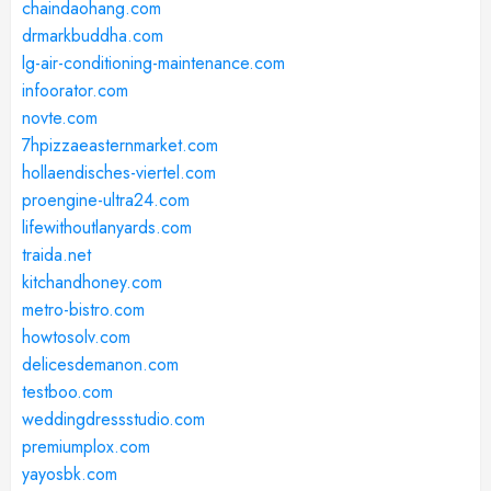
chaindaohang.com
drmarkbuddha.com
lg-air-conditioning-maintenance.com
infoorator.com
novte.com
7hpizzaeasternmarket.com
hollaendisches-viertel.com
proengine-ultra24.com
lifewithoutlanyards.com
traida.net
kitchandhoney.com
metro-bistro.com
howtosolv.com
delicesdemanon.com
testboo.com
weddingdressstudio.com
premiumplox.com
yayosbk.com