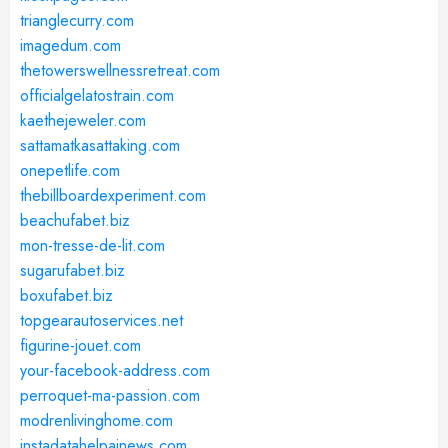
trianglecurry.com
imagedum.com
thetowerswellnessretreat.com
officialgelatostrain.com
kaethejeweler.com
sattamatkasattaking.com
onepetlife.com
thebillboardexperiment.com
beachufabet.biz
mon-tresse-de-lit.com
sugarufabet.biz
boxufabet.biz
topgearautoservices.net
figurine-jouet.com
your-facebook-address.com
perroquet-ma-passion.com
modrenlivinghome.com
instadatahelpainews.com