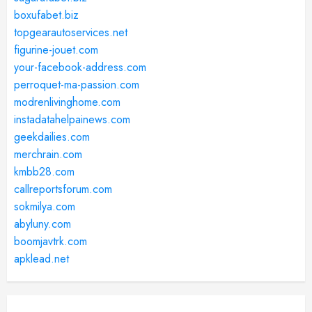
boxufabet.biz
topgearautoservices.net
figurine-jouet.com
your-facebook-address.com
perroquet-ma-passion.com
modrenlivinghome.com
instadatahelpainews.com
geekdailies.com
merchrain.com
kmbb28.com
callreportsforum.com
sokmilya.com
abyluny.com
boomjavtrk.com
apklead.net