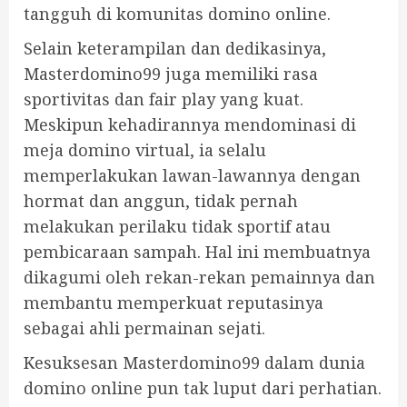
tangguh di komunitas domino online.
Selain keterampilan dan dedikasinya,
Masterdomino99 juga memiliki rasa
sportivitas dan fair play yang kuat.
Meskipun kehadirannya mendominasi di
meja domino virtual, ia selalu
memperlakukan lawan-lawannya dengan
hormat dan anggun, tidak pernah
melakukan perilaku tidak sportif atau
pembicaraan sampah. Hal ini membuatnya
dikagumi oleh rekan-rekan pemainnya dan
membantu memperkuat reputasinya
sebagai ahli permainan sejati.
Kesuksesan Masterdomino99 dalam dunia
domino online pun tak luput dari perhatian.