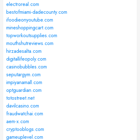
electroreal.com
bestofmiami-dadecounty.com
ifoodieonyoutube.com
mineshoppingcart.com
topworkoutsupplies.com
mouthshutreviews.com
hirzadesalta.com
digitallifeopoly.com
casinobubbles.com
seputargym.com
impiyanamall.com
optguardian.com
totostreet.net
davilcasino.com
fraudwatchai.com
aem-x.com
cryptooblogs.com
gameuplevel.com