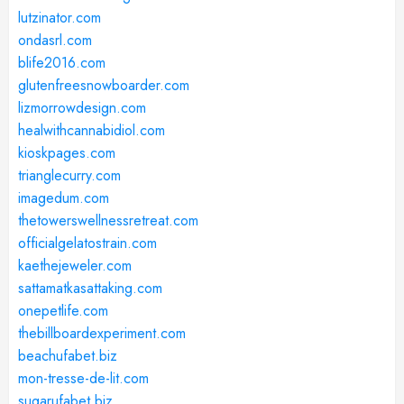
lutzinator.com
ondasrl.com
blife2016.com
glutenfreesnowboarder.com
lizmorrowdesign.com
healwithcannabidiol.com
kioskpages.com
trianglecurry.com
imagedum.com
thetowerswellnessretreat.com
officialgelatostrain.com
kaethejeweler.com
sattamatkasattaking.com
onepetlife.com
thebillboardexperiment.com
beachufabet.biz
mon-tresse-de-lit.com
sugarufabet.biz