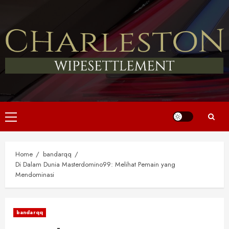
Skip
to
content
Primary
Menu
Home
bandarqq
Di Dalam Dunia Masterdomino99: Melihat Pemain yang
Mendominasi
bandarqq