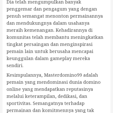
Dia telah mengumpulkan banyak
penggemar dan pengagum yang dengan
penuh semangat menonton permainannya
dan mendukungnya dalam usahanya
meraih kemenangan. Kehadirannya di
komunitas telah membantu meningkatkan
tingkat persaingan dan menginspirasi
pemain lain untuk berusaha mencapai
keunggulan dalam gameplay mereka
sendiri.
Kesimpulannya, Masterdomino99 adalah
pemain yang mendominasi dunia domino
online yang mendapatkan reputasinya
melalui keterampilan, dedikasi, dan
sportivitas. Semangatnya terhadap
permainan dan komitmennya yang tak