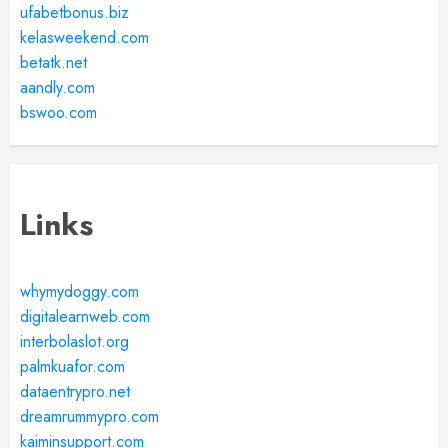
ufabetbonus.biz
kelasweekend.com
betatk.net
aandly.com
bswoo.com
Links
whymydoggy.com
digitalearnweb.com
interbolaslot.org
palmkuafor.com
dataentrypro.net
dreamrummypro.com
kaiminsupport.com