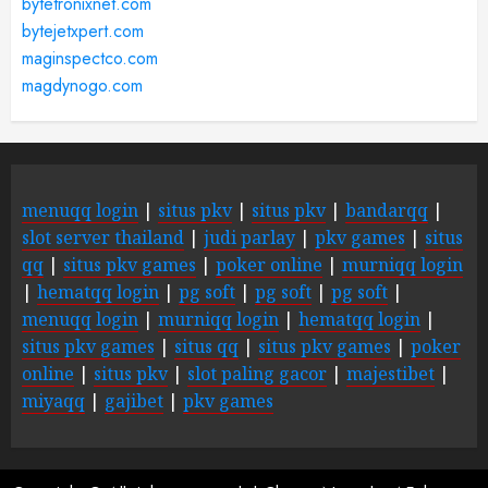
bytetronixnet.com
bytejetxpert.com
maginspectco.com
magdynogo.com
menuqq login
|
situs pkv
|
situs pkv
|
bandarqq
|
slot server thailand
|
judi parlay
|
pkv games
|
situs
qq
|
situs pkv games
|
poker online
|
murniqq login
|
hematqq login
|
pg soft
|
pg soft
|
pg soft
|
menuqq login
|
murniqq login
|
hematqq login
|
situs pkv games
|
situs qq
|
situs pkv games
|
poker
online
|
situs pkv
|
slot paling gacor
|
majestibet
|
miyaqq
|
gajibet
|
pkv games