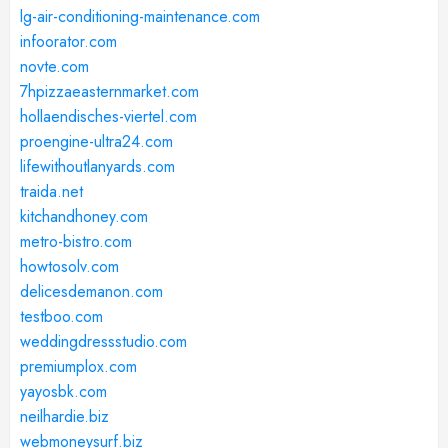
lg-air-conditioning-maintenance.com
infoorator.com
novte.com
7hpizzaeasternmarket.com
hollaendisches-viertel.com
proengine-ultra24.com
lifewithoutlanyards.com
traida.net
kitchandhoney.com
metro-bistro.com
howtosolv.com
delicesdemanon.com
testboo.com
weddingdressstudio.com
premiumplox.com
yayosbk.com
neilhardie.biz
webmoneysurf.biz