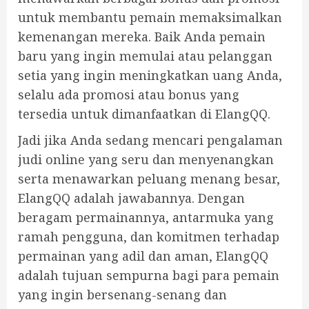
untuk membantu pemain memaksimalkan
kemenangan mereka. Baik Anda pemain
baru yang ingin memulai atau pelanggan
setia yang ingin meningkatkan uang Anda,
selalu ada promosi atau bonus yang
tersedia untuk dimanfaatkan di ElangQQ.
Jadi jika Anda sedang mencari pengalaman
judi online yang seru dan menyenangkan
serta menawarkan peluang menang besar,
ElangQQ adalah jawabannya. Dengan
beragam permainannya, antarmuka yang
ramah pengguna, dan komitmen terhadap
permainan yang adil dan aman, ElangQQ
adalah tujuan sempurna bagi para pemain
yang ingin bersenang-senang dan