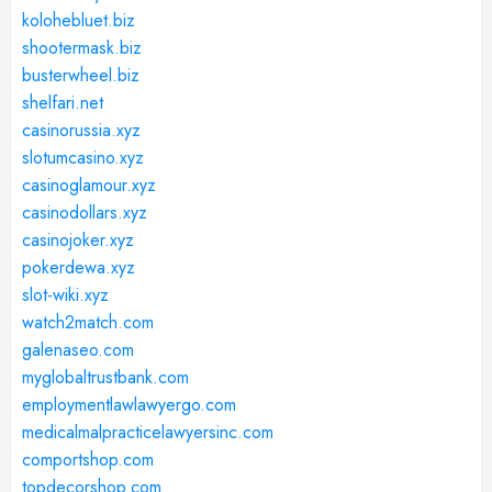
kolohebluet.biz
shootermask.biz
busterwheel.biz
shelfari.net
casinorussia.xyz
slotumcasino.xyz
casinoglamour.xyz
casinodollars.xyz
casinojoker.xyz
pokerdewa.xyz
slot-wiki.xyz
watch2match.com
galenaseo.com
myglobaltrustbank.com
employmentlawlawyergo.com
medicalmalpracticelawyersinc.com
comportshop.com
topdecorshop.com