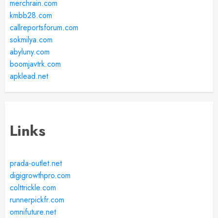
merchrain.com
kmbb28.com
callreportsforum.com
sokmilya.com
abyluny.com
boomjavtrk.com
apklead.net
Links
prada-outlet.net
digigrowthpro.com
colttrickle.com
runnerpickfr.com
omnifuture.net