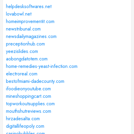
helpdesksoftwares.net
lovabowl.net
homeimprovementit.com
newstribunal.com
newsdailymagazines.com
preceptionhub.com
yeezislides.com
aobongdatotem.com
home-remedies-yeast-infection.com
electroreal.com
bestofmiami-dadecounty.com
ifoodieonyoutube.com
mineshoppingcart.com
topworkoutsupplies.com
mouthshutreviews.com
hirzadesalta.com
digitallifeopoly.com
casinobubbles.com