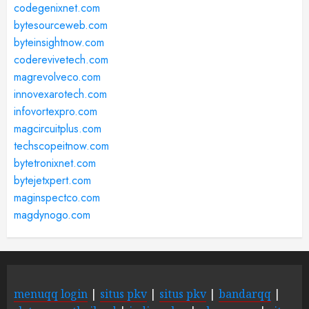
codegenixnet.com
bytesourceweb.com
byteinsightnow.com
coderevivetech.com
magrevolveco.com
innovexarotech.com
infovortexpro.com
magcircuitplus.com
techscopeitnow.com
bytetronixnet.com
bytejetxpert.com
maginspectco.com
magdynogo.com
menuqq login
|
situs pkv
|
situs pkv
|
bandarqq
|