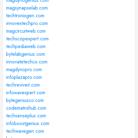
magdynogenius.com
magsynapselab.com
techtronixgen.com
innovextechpro.com
magcircuitweb.com
techscopexpert.com
techpediaweb.com
bytelabgenius.com
innovatetechco.com
magdynopro.com
infoplazapro.com
techreviveit.com
infowavexpert.com
bytegeniusco.com
codematrixhub.com
techsenseplus.com
infoboostgenius.com
techwavegen.com