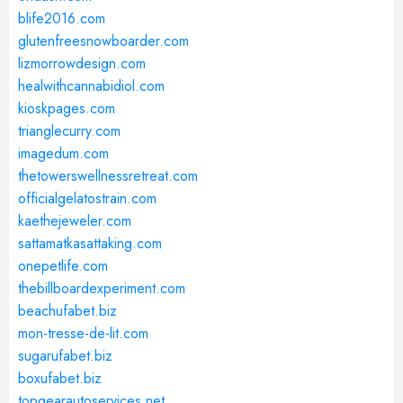
blife2016.com
glutenfreesnowboarder.com
lizmorrowdesign.com
healwithcannabidiol.com
kioskpages.com
trianglecurry.com
imagedum.com
thetowerswellnessretreat.com
officialgelatostrain.com
kaethejeweler.com
sattamatkasattaking.com
onepetlife.com
thebillboardexperiment.com
beachufabet.biz
mon-tresse-de-lit.com
sugarufabet.biz
boxufabet.biz
topgearautoservices.net