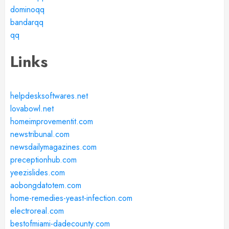
dominoqq
bandarqq
qq
Links
helpdesksoftwares.net
lovabowl.net
homeimprovementit.com
newstribunal.com
newsdailymagazines.com
preceptionhub.com
yeezislides.com
aobongdatotem.com
home-remedies-yeast-infection.com
electroreal.com
bestofmiami-dadecounty.com