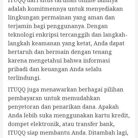
ITUQQ dari situs taruhan online lainnya
adalah komitmennya untuk menyediakan
lingkungan permainan yang aman dan
terjamin bagi penggunanya. Dengan
teknologi enkripsi tercanggih dan langkah-
langkah keamanan yang ketat, Anda dapat
bertaruh dan bermain dengan tenang
karena mengetahui bahwa informasi
pribadi dan keuangan Anda selalu
terlindungi.
ITUQQ juga menawarkan berbagai pilihan
pembayaran untuk memudahkan
penyetoran dan penarikan dana. Apakah
Anda lebih suka menggunakan kartu kredit,
dompet elektronik, atau transfer bank,
ITUQQ siap membantu Anda. Ditambah lagi,