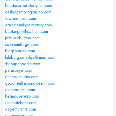
hondacareprotectplan.com
casinogamblingcasino.com
towtimenews.com
draincleaningdirectory.com
baotangmythuathcm.com
jethukukburosu.com
somniumforge.com
bloglibraries.com
luleburgaznakliyatfirmasi.com
thebapehoodie.com
parasosyal.com
enticingmuslim.com
goodhealthsoundwealth.com
elenapoems.com
hellmouseretro.com
fcsabatehran.com
dogemutants.com
duramaxtop.com