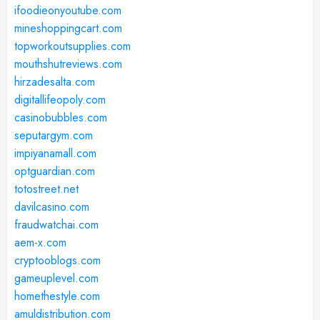
ifoodieonyoutube.com
mineshoppingcart.com
topworkoutsupplies.com
mouthshutreviews.com
hirzadesalta.com
digitallifeopoly.com
casinobubbles.com
seputargym.com
impiyanamall.com
optguardian.com
totostreet.net
davilcasino.com
fraudwatchai.com
aem-x.com
cryptooblogs.com
gameuplevel.com
homethestyle.com
amuldistribution.com