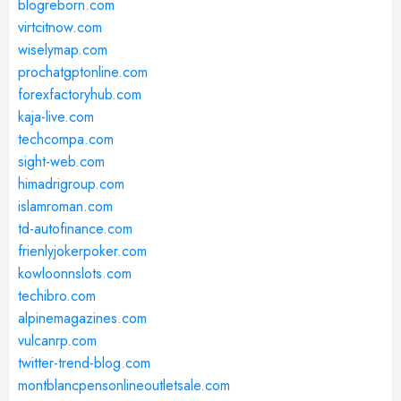
blogreborn.com
virtcitnow.com
wiselymap.com
prochatgptonline.com
forexfactoryhub.com
kaja-live.com
techcompa.com
sight-web.com
himadrigroup.com
islamroman.com
td-autofinance.com
frienlyjokerpoker.com
kowloonnslots.com
techibro.com
alpinemagazines.com
vulcanrp.com
twitter-trend-blog.com
montblancpensonlineoutletsale.com