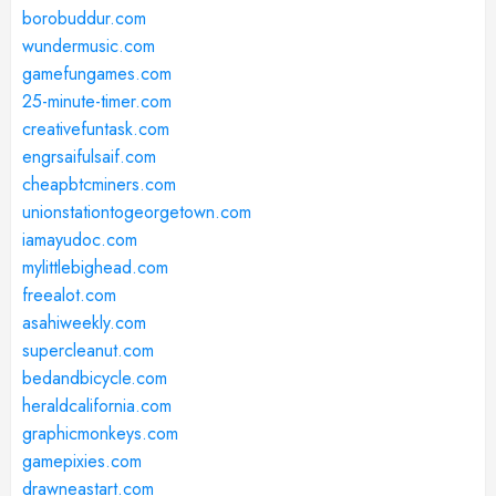
borobuddur.com
wundermusic.com
gamefungames.com
25-minute-timer.com
creativefuntask.com
engrsaifulsaif.com
cheapbtcminers.com
unionstationtogeorgetown.com
iamayudoc.com
mylittlebighead.com
freealot.com
asahiweekly.com
supercleanut.com
bedandbicycle.com
heraldcalifornia.com
graphicmonkeys.com
gamepixies.com
drawneastart.com