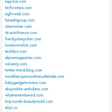
kaja-live.com
techcompa.com
sight-web.com
himadrigroup.com
islamroman.com
td-autofinance.com
frienlyjokerpoker.com
kowloonnslots.com
techibro.com
alpinemagazines.com
vulcanrp.com
twitter-trend-blog.com
montblancpensonlineoutletsale.com
babygadgetsreview.com
akupunktur-ambulanz.com
whatiremembered.com
linq-condo-beautyworld.com
ebyt.cc