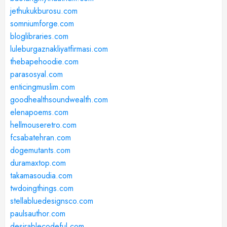
jethukukburosu.com
somniumforge.com
bloglibraries.com
luleburgaznakliyatfirmasi.com
thebapehoodie.com
parasosyal.com
enticingmuslim.com
goodhealthsoundwealth.com
elenapoems.com
hellmouseretro.com
fcsabatehran.com
dogemutants.com
duramaxtop.com
takamasoudia.com
twdoingthings.com
stellabluedesignsco.com
paulsauthor.com
desirablecodeful.com