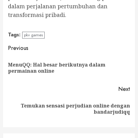
dalam perjalanan pertumbuhan dan
transformasi pribadi.
Tags:
pkv games
Continue
Previous
Reading
MenuQQ: Hal besar berikutnya dalam
Pre
permainan online
pos
Next
Temukan sensasi perjudian online dengan
Next
bandarjudiqq
post: