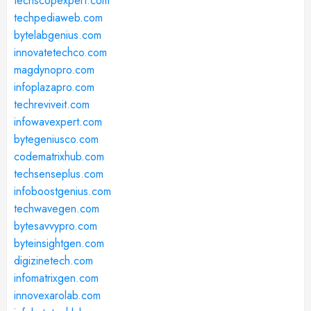
techscopexpert.com
techpediaweb.com
bytelabgenius.com
innovatetechco.com
magdynopro.com
infoplazapro.com
techreviveit.com
infowavexpert.com
bytegeniusco.com
codematrixhub.com
techsenseplus.com
infoboostgenius.com
techwavegen.com
bytesavvypro.com
byteinsightgen.com
digizinetech.com
infomatrixgen.com
innovexarolab.com