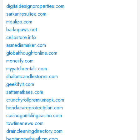
digitaldesignproperties.com
sarkariresultex.com
mealizo.com
barknpaws.net
cellostore.info
asmediamaker.com
globalthoughtonline.com
moneiify.com
myyatchrentals.com
shalomcandlestores.com
geekifyit.com
sattamatkaes.com
crunchyrollpremiumapk.com
hondacareprotectplan.com
casinogamblingcasino.com
towtimenews.com
draincleaningdirectory.com
baotangmythuathcm.com