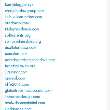
familyblogger.xyz
chrisjohnslawgroup.com
klub-vulcan-online.com
breitkamp.com
tripleyresidence.com
softtorrents.org
somosvulnerables.org
duatloterrassa.com
pamufon.com
porscheperformancedrive.com
tamethekraken.org
lutzinator.com
ondasrl.com
blife2016.com
glutenfreesnowboarder.com
lizmorrowdesign.com
healwithcannabidiol.com
kioskpages.com