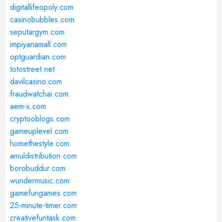
digitallifeopoly.com
casinobubbles.com
seputargym.com
impiyanamall.com
optguardian.com
totostreet.net
davilcasino.com
fraudwatchai.com
aem-x.com
cryptooblogs.com
gameuplevel.com
homethestyle.com
amuldistribution.com
borobuddur.com
wundermusic.com
gamefungames.com
25-minute-timer.com
creativefuntask.com