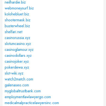
neilhardie.biz
webmoneysurf.biz
kolohebluet.biz
shootermask.biz
busterwheel.biz
shelfari.net
casinorussia.xyz
slotumcasino.xyz
casinoglamour.xyz
casinodollars.xyz
casinojoker.xyz
pokerdewa.xyz
slot-wiki.xyz
watch2match.com
galenaseo.com
myglobaltrustbank.com
employmentlawlawyergo.com
medicalmalpracticelawyersinc.com