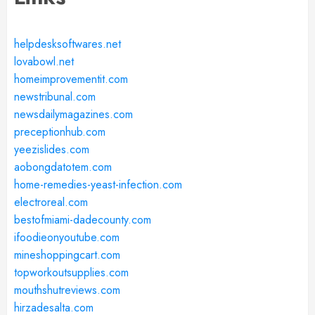
helpdesksoftwares.net
lovabowl.net
homeimprovementit.com
newstribunal.com
newsdailymagazines.com
preceptionhub.com
yeezislides.com
aobongdatotem.com
home-remedies-yeast-infection.com
electroreal.com
bestofmiami-dadecounty.com
ifoodieonyoutube.com
mineshoppingcart.com
topworkoutsupplies.com
mouthshutreviews.com
hirzadesalta.com