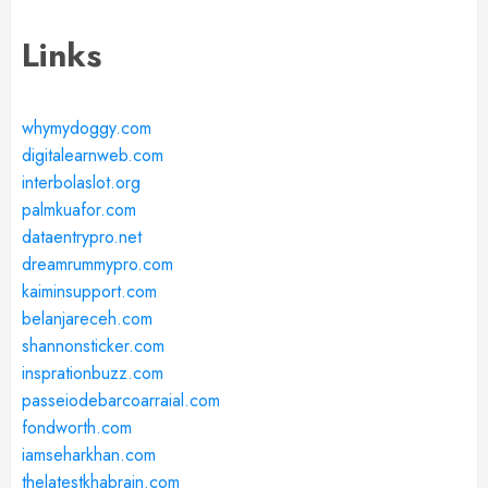
Links
whymydoggy.com
digitalearnweb.com
interbolaslot.org
palmkuafor.com
dataentrypro.net
dreamrummypro.com
kaiminsupport.com
belanjareceh.com
shannonsticker.com
insprationbuzz.com
passeiodebarcoarraial.com
fondworth.com
iamseharkhan.com
thelatestkhabrain.com