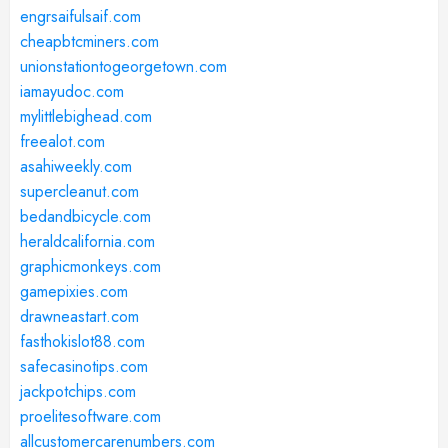
engrsaifulsaif.com
cheapbtcminers.com
unionstationtogeorgetown.com
iamayudoc.com
mylittlebighead.com
freealot.com
asahiweekly.com
supercleanut.com
bedandbicycle.com
heraldcalifornia.com
graphicmonkeys.com
gamepixies.com
drawneastart.com
fasthokislot88.com
safecasinotips.com
jackpotchips.com
proelitesoftware.com
allcustomercarenumbers.com