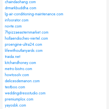
chaindaohang.com
drmarkbuddha.com
lg-air-conditioning-maintenance.com
infoorator.com
novte.com
7hpizzaeasternmarket.com
hollaendisches-viertel.com
proengine-ultra24.com
lifewithoutlanyards.com
traida.net
kitchandhoney.com
metro-bistro.com
howtosolv.com
delicesdemanon.com
testboo.com
weddingdressstudio.com
premiumplox.com
yayosbk.com