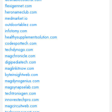
flexigennet.com
heronameclub.com
medmarket.io
outdoortablez.com
infotomy.com
healthysupplementsolution.com
codespottech.com
techdynogo.com
magchronicle.com
digipediatech.com
maglinkitnow.com
byteinsightweb.com
magdynogenius.com
magsynapselab.com
techtronixgen.com
innovextechpro.com
magcircuitweb.com