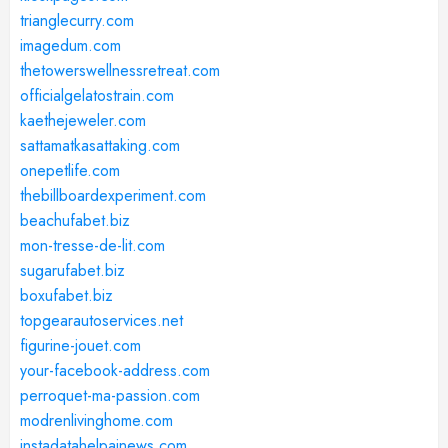
trianglecurry.com
imagedum.com
thetowerswellnessretreat.com
officialgelatostrain.com
kaethejeweler.com
sattamatkasattaking.com
onepetlife.com
thebillboardexperiment.com
beachufabet.biz
mon-tresse-de-lit.com
sugarufabet.biz
boxufabet.biz
topgearautoservices.net
figurine-jouet.com
your-facebook-address.com
perroquet-ma-passion.com
modrenlivinghome.com
instadatahelpainews.com