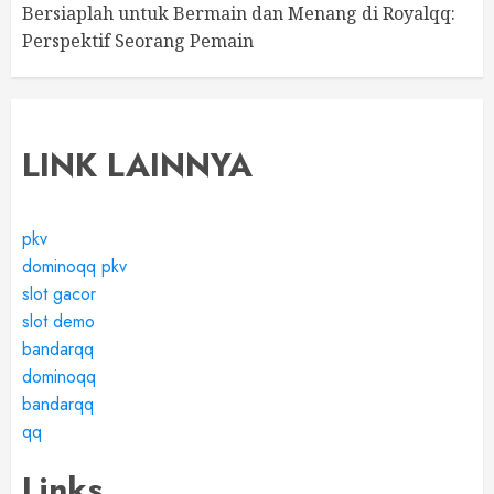
Bersiaplah untuk Bermain dan Menang di Royalqq:
Perspektif Seorang Pemain
LINK LAINNYA
pkv
dominoqq pkv
slot gacor
slot demo
bandarqq
dominoqq
bandarqq
qq
Links