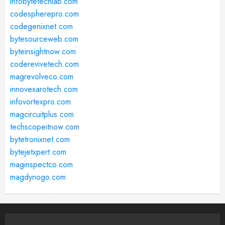
infobytetechlab.com
codespherepro.com
codegenixnet.com
bytesourceweb.com
byteinsightnow.com
coderevivetech.com
magrevolveco.com
innovexarotech.com
infovortexpro.com
magcircuitplus.com
techscopeitnow.com
bytetronixnet.com
bytejetxpert.com
maginspectco.com
magdynogo.com