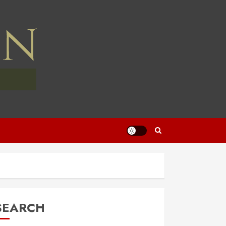
SEARCH