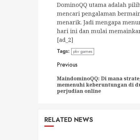
DominoQQ utama adalah pilih
mencari pengalaman bermai
menarik. Jadi mengapa men
hari ini dan mulai memainka
[ad_2]
Tags:
pkv games
Continue
Previous
Reading
MaindominoQQ: Di mana strate
memenuhi keberuntungan di d
perjudian online
RELATED NEWS