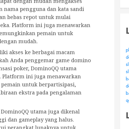
dapat dengan mudah mengakses
 nama pengguna dan kata sandi
n bebas repot untuk mulai
ka. Platform ini juga menawarkan
memungkinkan pemain untuk
dengan mudah.
p
iki akses ke berbagai macam
d
pakah Anda penggemar game domino
s
sensasi poker, DominoQQ utama
s
. Platform ini juga menawarkan
b
pemain untuk berpartisipasi,
d
iraan ekstra pada pengalaman
b
q
e, DominoQQ utama juga dikenal
nggi dan gameplay yang halus.
rui perangkat lunaknya untuk