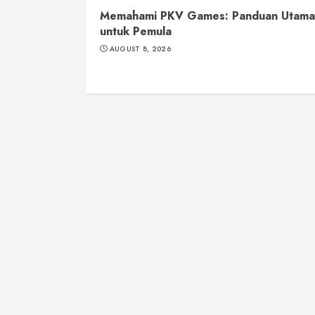
Memahami PKV Games: Panduan Utama
untuk Pemula
AUGUST 8, 2026