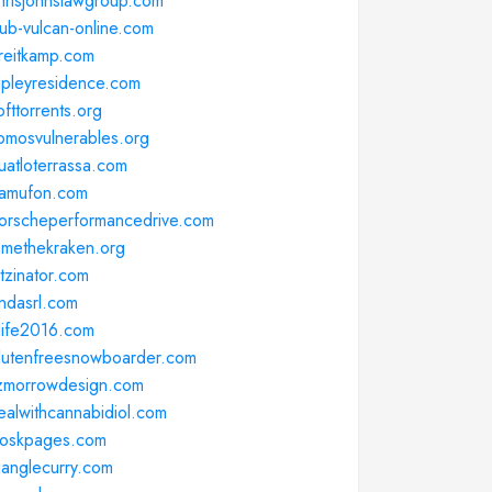
hrisjohnslawgroup.com
lub-vulcan-online.com
reitkamp.com
ripleyresidence.com
ofttorrents.org
omosvulnerables.org
uatloterrassa.com
amufon.com
orscheperformancedrive.com
amethekraken.org
utzinator.com
ndasrl.com
life2016.com
lutenfreesnowboarder.com
izmorrowdesign.com
ealwithcannabidiol.com
ioskpages.com
rianglecurry.com