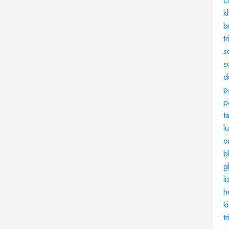
c
k
b
t
s
s
d
p
p
t
l
o
b
g
l
h
k
t