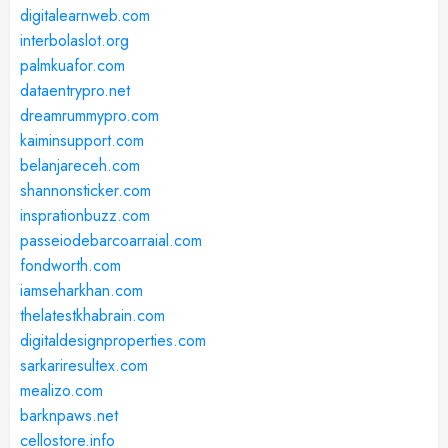
digitalearnweb.com
interbolaslot.org
palmkuafor.com
dataentrypro.net
dreamrummypro.com
kaiminsupport.com
belanjareceh.com
shannonsticker.com
insprationbuzz.com
passeiodebarcoarraial.com
fondworth.com
iamseharkhan.com
thelatestkhabrain.com
digitaldesignproperties.com
sarkariresultex.com
mealizo.com
barknpaws.net
cellostore.info