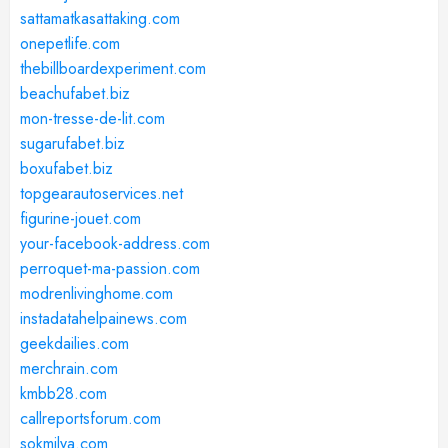
sattamatkasattaking.com
onepetlife.com
thebillboardexperiment.com
beachufabet.biz
mon-tresse-de-lit.com
sugarufabet.biz
boxufabet.biz
topgearautoservices.net
figurine-jouet.com
your-facebook-address.com
perroquet-ma-passion.com
modrenlivinghome.com
instadatahelpainews.com
geekdailies.com
merchrain.com
kmbb28.com
callreportsforum.com
sokmilya.com