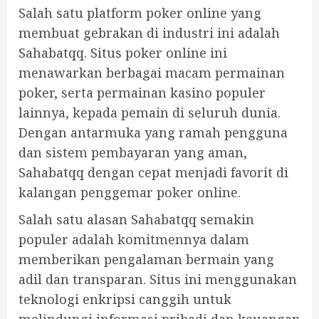
Salah satu platform poker online yang
membuat gebrakan di industri ini adalah
Sahabatqq. Situs poker online ini
menawarkan berbagai macam permainan
poker, serta permainan kasino populer
lainnya, kepada pemain di seluruh dunia.
Dengan antarmuka yang ramah pengguna
dan sistem pembayaran yang aman,
Sahabatqq dengan cepat menjadi favorit di
kalangan penggemar poker online.
Salah satu alasan Sahabatqq semakin
populer adalah komitmennya dalam
memberikan pengalaman bermain yang
adil dan transparan. Situs ini menggunakan
teknologi enkripsi canggih untuk