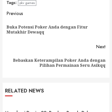
Tags:
pkv games
Continue
Previous
Reading
Buka Potensi Poker Anda dengan Fitur
Pre
Mutakhir Dewaqq
pos
Next
Bebaskan Keterampilan Poker Anda dengan
Next
Pilihan Permainan Seru Asikqq
post:
RELATED NEWS