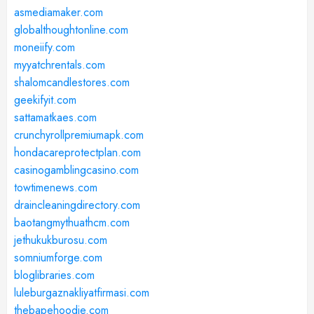
asmediamaker.com
globalthoughtonline.com
moneiify.com
myyatchrentals.com
shalomcandlestores.com
geekifyit.com
sattamatkaes.com
crunchyrollpremiumapk.com
hondacareprotectplan.com
casinogamblingcasino.com
towtimenews.com
draincleaningdirectory.com
baotangmythuathcm.com
jethukukburosu.com
somniumforge.com
bloglibraries.com
luleburgaznakliyatfirmasi.com
thebapehoodie.com