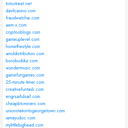
totostreet.net
davilcasino.com
fraudwatchai.com
aem-x.com
cryptooblogs.com
gameuplevel.com
homethestyle.com
amuldistribution.com
borobuddur.com
wundermusic.com
gamefungames.com
25-minute-timer.com
creativefuntask.com
engrsaifulsaif.com
cheapbtcminers.com
unionstationtogeorgetown.com
iamayudoc.com
mylittlebighead.com