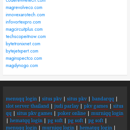
coderevivetech.com
magrevolveco.com
innovexarotech.com
infovortexpro.com
magcircuitplus.com
techscopeitnow.com
bytetronixnet.com
bytejetxpert.com
maginspectco.com
magdynogo.com
menuqq login
|
situs pkv
|
situs pkv
|
bandarqq
|
slot server thailand
|
judi parlay
|
pkv games
|
situs
qq
|
situs pkv games
|
poker online
|
murniqq login
|
hematqq login
|
pg soft
|
pg soft
|
pg soft
|
menuqq login
|
murniqq login
|
hematqq login
|