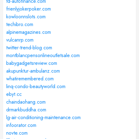
td-autofinance.com
frienlyjokerpoker.com
kowloonnslots.com
techibro.com
alpinemagazines.com
vulcanrp.com
twitter-trend-blog.com
montblancpensonlineoutletsale.com
babygadgetsreview.com
akupunktur-ambulanz.com
whatiremembered.com
linq-condo-beautyworld.com
ebyt.cc
chaindaohang.com
drmarkbuddha.com
lg-air-conditioning-maintenance.com
infoorator.com
novte.com