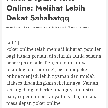
Online: Melihat Lebih
Dekat Sahabatqq
ADMIN@CHARLESTONWIPESETTLEMENT.COM
APRIL 19, 2026
[ad_1]
Poker online telah menjadi hiburan populer
bagi jutaan pemain di seluruh dunia selama
beberapa dekade. Dengan munculnya
teknologi dan internet, bermain poker
online menjadi lebih nyaman dan mudah
diakses dibandingkan sebelumnya. Namun,
seiring dengan berkembangnya industri,
banyak pemain bertanya-tanya bagaimana
masa depan poker online.