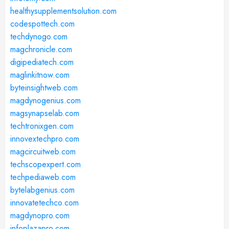
healthysupplementsolution.com
codespottech.com
techdynogo.com
magchronicle.com
digipediatech.com
maglinkitnow.com
byteinsightweb.com
magdynogenius.com
magsynapselab.com
techtronixgen.com
innovextechpro.com
magcircuitweb.com
techscopexpert.com
techpediaweb.com
bytelabgenius.com
innovatetechco.com
magdynopro.com
infoplazapro.com