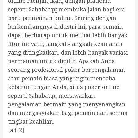
online menjanjikan, dengan platform
seperti Sahabatqq membuka jalan bagi era
baru permainan online. Seiring dengan
berkembangnya industri ini, para pemain
dapat berharap untuk melihat lebih banyak
fitur inovatif, langkah-langkah keamanan
yang ditingkatkan, dan lebih banyak variasi
permainan untuk dipilih. Apakah Anda
seorang profesional poker berpengalaman
atau pemain biasa yang ingin mencoba
keberuntungan Anda, situs poker online
seperti Sahabatqq menawarkan
pengalaman bermain yang menyenangkan
dan mengasyikkan bagi pemain dari semua
tingkat keahlian.
[ad_2]