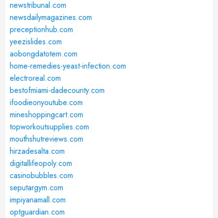
newstribunal.com
newsdailymagazines.com
preceptionhub.com
yeezislides.com
aobongdatotem.com
home-remedies-yeast-infection.com
electroreal.com
bestofmiami-dadecounty.com
ifoodieonyoutube.com
mineshoppingcart.com
topworkoutsupplies.com
mouthshutreviews.com
hirzadesalta.com
digitallifeopoly.com
casinobubbles.com
seputargym.com
impiyanamall.com
optguardian.com