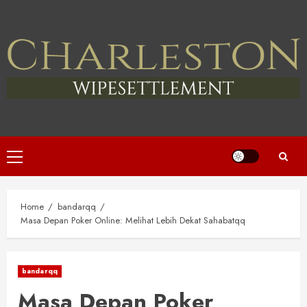
Skip
to
content
Primary
Menu
Home
bandarqq
Masa Depan Poker Online: Melihat Lebih Dekat Sahabatqq
bandarqq
Masa Depan Poker