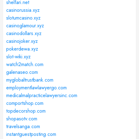
shelfari.net
casinorussia.xyz
slotumcasino.xyz
casinoglamour.xyz
casinodollars.xyz
casinojoker.xyz
pokerdewa.xyz
slot-wiki.xyz
watch2match.com
galenaseo.com
myglobaltrustbank.com
employmentlawlawyergo.com
medicalmalpracticelawyersinc.com
comportshop.com
topdecorshop.com
shopasotv.com
travelsanga.com
instantguestposting.com