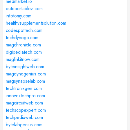
medmarket.io
outdoortablez.com
infotomy.com
healthysupplementsolution.com
codespottech.com
techdynogo.com
magchronicle.com
digipediatech.com
maglinkitnow.com
byteinsightweb.com
magdynogenius.com
magsynapselab.com
techtronixgen.com
innovextechpro.com
magcircuitweb.com
techscopexpert.com
techpediaweb.com
bytelabgenius.com