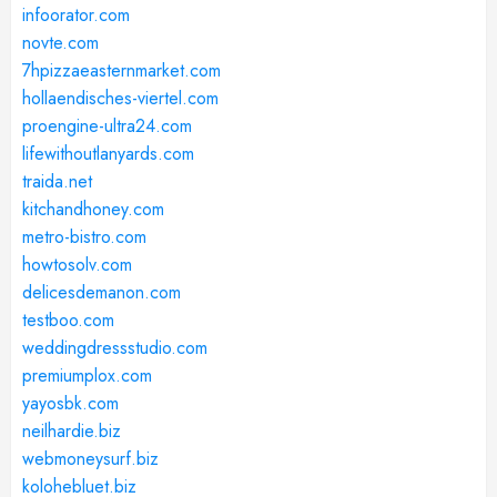
infoorator.com
novte.com
7hpizzaeasternmarket.com
hollaendisches-viertel.com
proengine-ultra24.com
lifewithoutlanyards.com
traida.net
kitchandhoney.com
metro-bistro.com
howtosolv.com
delicesdemanon.com
testboo.com
weddingdressstudio.com
premiumplox.com
yayosbk.com
neilhardie.biz
webmoneysurf.biz
kolohebluet.biz