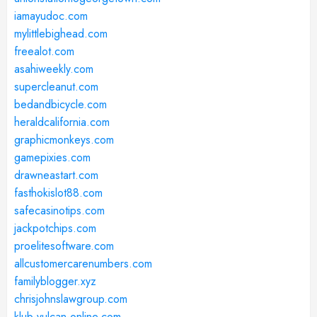
iamayudoc.com
mylittlebighead.com
freealot.com
asahiweekly.com
supercleanut.com
bedandbicycle.com
heraldcalifornia.com
graphicmonkeys.com
gamepixies.com
drawneastart.com
fasthokislot88.com
safecasinotips.com
jackpotchips.com
proelitesoftware.com
allcustomercarenumbers.com
familyblogger.xyz
chrisjohnslawgroup.com
klub-vulcan-online.com