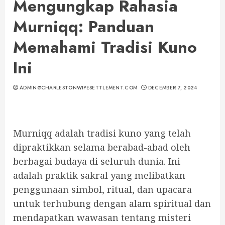
Mengungkap Rahasia
Murniqq: Panduan
Memahami Tradisi Kuno
Ini
ADMIN@CHARLESTONWIPESETTLEMENT.COM
DECEMBER 7, 2024
Murniqq adalah tradisi kuno yang telah
dipraktikkan selama berabad-abad oleh
berbagai budaya di seluruh dunia. Ini
adalah praktik sakral yang melibatkan
penggunaan simbol, ritual, dan upacara
untuk terhubung dengan alam spiritual dan
mendapatkan wawasan tentang misteri