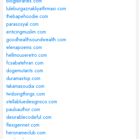
bloglibraries.com
luleburgaznakliyatfirmasi.com
thebapehoodie.com
parasosyal.com
enticingmuslim.com
goodhealthsoundwealth.com
elenapoems.com
hellmouseretro.com
fcsabatehran.com
dogemutants.com
duramaxtop.com
takamasoudia.com
twdoingthings.com
stellabluedesignsco.com
paulsauthor.com
desirablecodeful.com
flexigennet.com
heronameclub.com