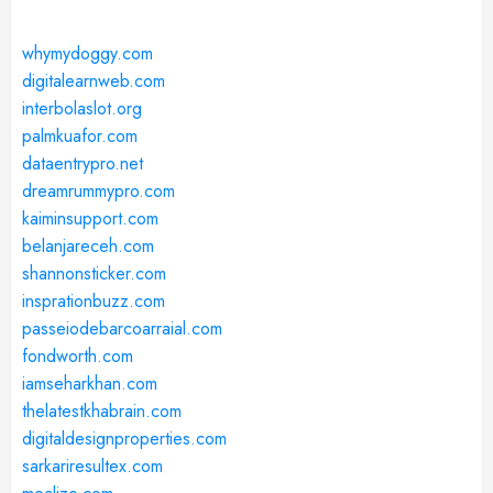
whymydoggy.com
digitalearnweb.com
interbolaslot.org
palmkuafor.com
dataentrypro.net
dreamrummypro.com
kaiminsupport.com
belanjareceh.com
shannonsticker.com
insprationbuzz.com
passeiodebarcoarraial.com
fondworth.com
iamseharkhan.com
thelatestkhabrain.com
digitaldesignproperties.com
sarkariresultex.com