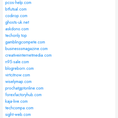
pcos-help.com
btfutsal.com
codirop.com
ghosts-uk.net
askdono.com
techonly.top
gamblingcompete.com
businesssmagazine.com
creativeinternetmedia.com
n95-sale.com
blogreborn.com
virtcitnow.com
wiselymap.com
prochatgptonline.com
forexfactoryhub.com
kaja-live.com
techcompa.com
sight-web.com