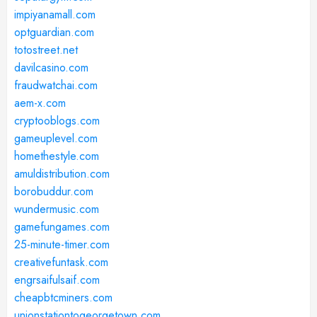
impiyanamall.com
optguardian.com
totostreet.net
davilcasino.com
fraudwatchai.com
aem-x.com
cryptooblogs.com
gameuplevel.com
homethestyle.com
amuldistribution.com
borobuddur.com
wundermusic.com
gamefungames.com
25-minute-timer.com
creativefuntask.com
engrsaifulsaif.com
cheapbtcminers.com
unionstationtogeorgetown.com