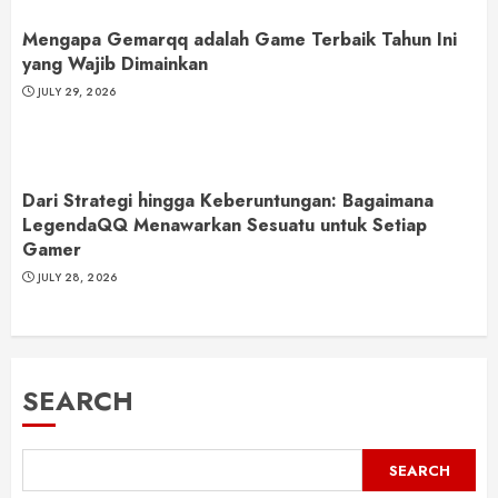
Mengapa Gemarqq adalah Game Terbaik Tahun Ini
yang Wajib Dimainkan
JULY 29, 2026
Dari Strategi hingga Keberuntungan: Bagaimana
LegendaQQ Menawarkan Sesuatu untuk Setiap
Gamer
JULY 28, 2026
SEARCH
SEARCH