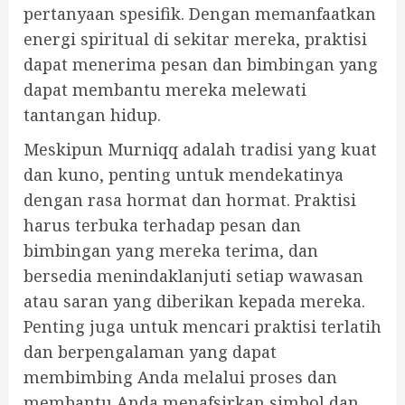
pertanyaan spesifik. Dengan memanfaatkan
energi spiritual di sekitar mereka, praktisi
dapat menerima pesan dan bimbingan yang
dapat membantu mereka melewati
tantangan hidup.
Meskipun Murniqq adalah tradisi yang kuat
dan kuno, penting untuk mendekatinya
dengan rasa hormat dan hormat. Praktisi
harus terbuka terhadap pesan dan
bimbingan yang mereka terima, dan
bersedia menindaklanjuti setiap wawasan
atau saran yang diberikan kepada mereka.
Penting juga untuk mencari praktisi terlatih
dan berpengalaman yang dapat
membimbing Anda melalui proses dan
membantu Anda menafsirkan simbol dan