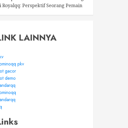
i Royalqq: Perspektif Seorang Pemain
LINK LAINNYA
kv
ominoqq pkv
lot gacor
lot demo
andarqq
ominoqq
andarqq
q
Links