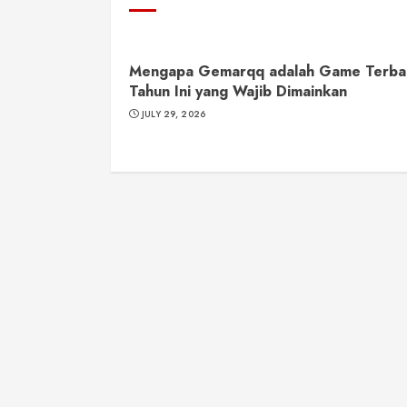
Mengapa Gemarqq adalah Game Terba
Tahun Ini yang Wajib Dimainkan
JULY 29, 2026