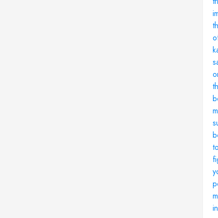
t
i
t
o
k
s
o
t
b
m
s
b
t
f
y
p
m
i