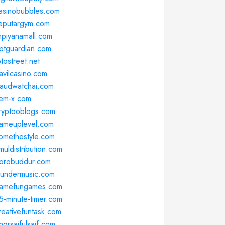
asinobubbles.com
eputargym.com
mpiyanamall.com
ptguardian.com
otostreet.net
avilcasino.com
raudwatchai.com
em-x.com
ryptooblogs.com
ameuplevel.com
omethestyle.com
muldistribution.com
orobuddur.com
undermusic.com
amefungames.com
5-minute-timer.com
reativefuntask.com
ngrsaifulsaif.com