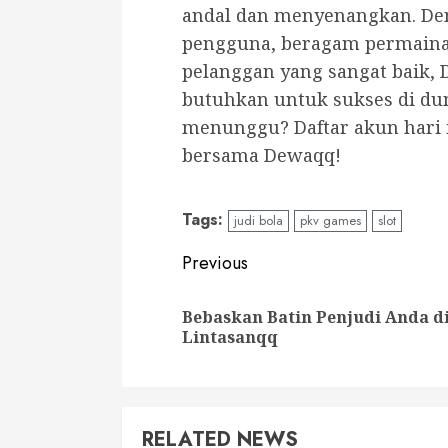
andal dan menyenangkan. D
pengguna, beragam permaina
pelanggan yang sangat baik,
butuhkan untuk sukses di dun
menunggu? Daftar akun hari 
bersama Dewaqq!
Tags:
judi bola
pkv games
slot
Continue
Previous
Reading
Bebaskan Batin Penjudi Anda d
Lintasanqq
RELATED NEWS