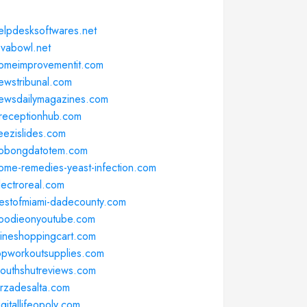
elpdesksoftwares.net
ovabowl.net
omeimprovementit.com
ewstribunal.com
ewsdailymagazines.com
receptionhub.com
eezislides.com
obongdatotem.com
ome-remedies-yeast-infection.com
lectroreal.com
estofmiami-dadecounty.com
foodieonyoutube.com
ineshoppingcart.com
opworkoutsupplies.com
outhshutreviews.com
irzadesalta.com
igitallifeopoly.com