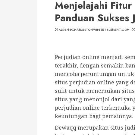
Menjelajahi Fitu
Panduan Sukses 
ADMIN@CHARLESTONWIPESETTLEMENT.COM
Perjudian online menjadi se
terakhir, dengan semakin ban
mencoba peruntungan untuk 
situs perjudian online yang d
sulit untuk menemukan situs 
situs yang menonjol dari yan
perjudian online terkemuka 
keuntungan bagi pemainnya.
Dewaqq merupakan situs judi 