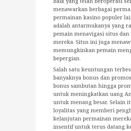
baik yang telah beroperasi se
menawarkan berbagai permai
permainan kasino populer lai
adalah antarmukanya yang 
pemain menavigasi situs da
mereka. Situs ini juga menawa
memungkinkan pemain mengak
bepergian.
Salah satu keuntungan terbe
banyaknya bonus dan promosi
bonus sambutan hingga promo
untuk meningkatkan uang An
untuk menang besar. Selain
loyalitas yang memberi peng
kelanjutan permainan merek
insentif untuk terus datang k