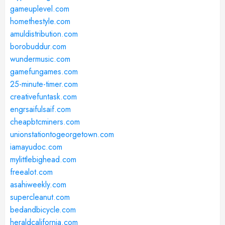
gameuplevel.com
homethestyle.com
amuldistribution.com
borobuddur.com
wundermusic.com
gamefungames.com
25-minute-timer.com
creativefuntask.com
engrsaifulsaif.com
cheapbtcminers.com
unionstationtogeorgetown.com
iamayudoc.com
mylittlebighead.com
freealot.com
asahiweekly.com
supercleanut.com
bedandbicycle.com
heraldcalifornia.com