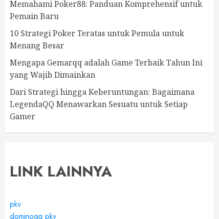
Memahami Poker88: Panduan Komprehensif untuk
Pemain Baru
10 Strategi Poker Teratas untuk Pemula untuk
Menang Besar
Mengapa Gemarqq adalah Game Terbaik Tahun Ini
yang Wajib Dimainkan
Dari Strategi hingga Keberuntungan: Bagaimana
LegendaQQ Menawarkan Sesuatu untuk Setiap
Gamer
LINK LAINNYA
pkv
dominoqq pkv