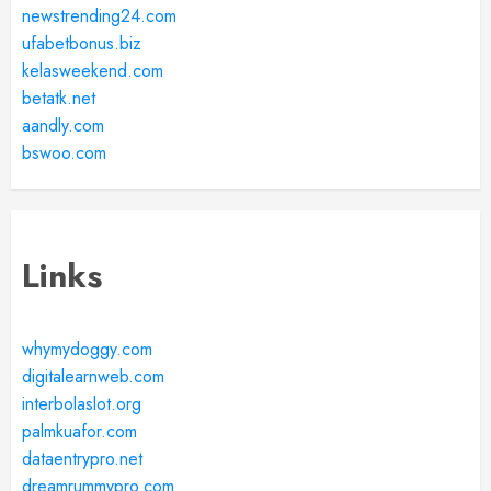
newstrending24.com
ufabetbonus.biz
kelasweekend.com
betatk.net
aandly.com
bswoo.com
Links
whymydoggy.com
digitalearnweb.com
interbolaslot.org
palmkuafor.com
dataentrypro.net
dreamrummypro.com