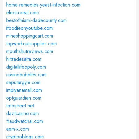
home-remedies-yeast-infection.com
electroreal.com
bestofmiami-dadecounty.com
ifoodieonyoutube.com
mineshoppingcart.com
topworkoutsupplies.com
mouthshutreviews.com
hirzadesalta.com
digitallifeopoly.com
casinobubbles.com
seputargym.com
impiyanamall.com
optguardian.com
totostreet.net
davilcasino.com
fraudwatchai.com
aem-x.com
cryptooblogs.com