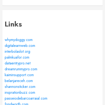
Links
whymydoggy.com
digitalearnweb.com
interbolaslot.org
palmkuafor.com
dataentrypro.net
dreamrummypro.com
kaiminsupport.com
belanjareceh.com
shannonsticker.com
insprationbuzz.com
passeiodebarcoarraial.com
fondworth.com