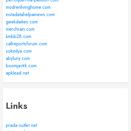
modrenlivinghome.com
instadatahelpainews.com
geekdailies.com
merchrain.com
kmbb28.com
callreportsforum.com
sokmilya.com
abyluny.com
boomjavtrk.com
apklead.net
Links
prada-outlet.net