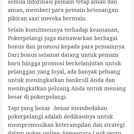
semua informasi pemain tetap aman dan
aman, memberi para pemain ketenangan
pikiran saat mereka bermain.
Selain komitmennya terhadap keamanan,
Pokerpelangi juga menawarkan berbagai
bonus dan promosi kepada para pemainnya.
Dari bonus selamat datang untuk pemain
baru hingga promosi berkelanjutan untuk
pelanggan yang loyal, ada banyak peluang
untuk meningkatkan bankroll Anda dan
meningkatkan peluang Anda untuk menang
besar di pokerpelangi.
Tapi yang benar -benar membedakan
pokerpelangi adalah dedikasinya untuk
mempromosikan keterampilan dan strategi
dalam poker online. Sementara Luck tentu