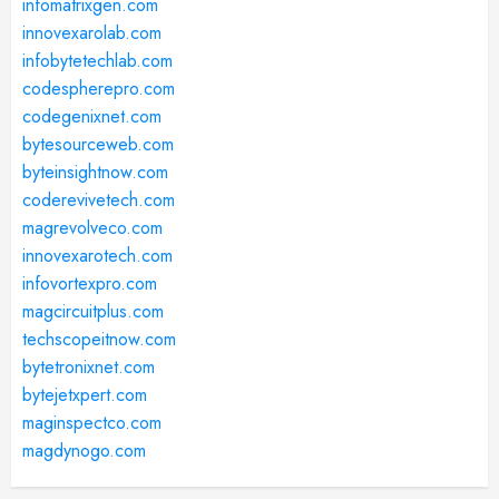
infomatrixgen.com
innovexarolab.com
infobytetechlab.com
codespherepro.com
codegenixnet.com
bytesourceweb.com
byteinsightnow.com
coderevivetech.com
magrevolveco.com
innovexarotech.com
infovortexpro.com
magcircuitplus.com
techscopeitnow.com
bytetronixnet.com
bytejetxpert.com
maginspectco.com
magdynogo.com