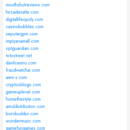
mouthshutreviews.com
hirzadesalta.com
digitallifeopoly.com
casinobubbles.com
seputargym.com
impiyanamall.com
optguardian.com
totostreet.net
davilcasino.com
fraudwatchai.com
aem-x.com
cryptooblogs.com
gameuplevel.com
homethestyle.com
amuldistribution.com
borobuddur.com
wundermusic.com
gamefungames.com