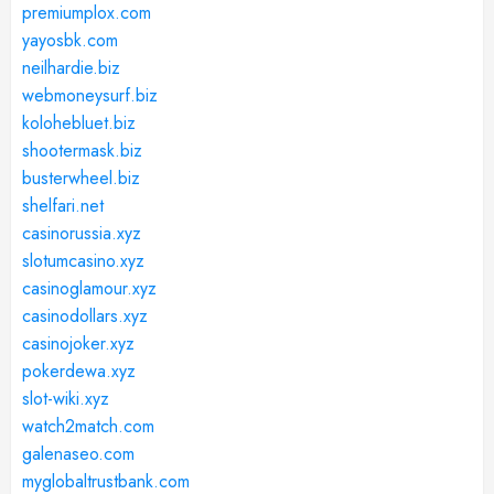
premiumplox.com
yayosbk.com
neilhardie.biz
webmoneysurf.biz
kolohebluet.biz
shootermask.biz
busterwheel.biz
shelfari.net
casinorussia.xyz
slotumcasino.xyz
casinoglamour.xyz
casinodollars.xyz
casinojoker.xyz
pokerdewa.xyz
slot-wiki.xyz
watch2match.com
galenaseo.com
myglobaltrustbank.com