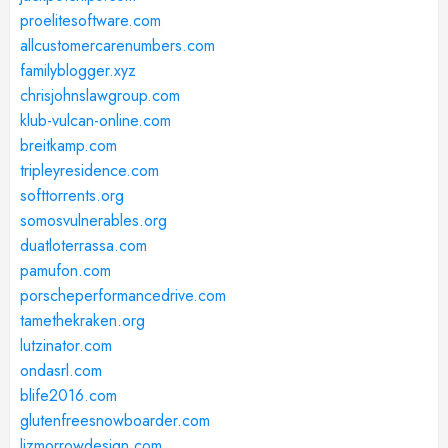
proelitesoftware.com
allcustomercarenumbers.com
familyblogger.xyz
chrisjohnslawgroup.com
klub-vulcan-online.com
breitkamp.com
tripleyresidence.com
softtorrents.org
somosvulnerables.org
duatloterrassa.com
pamufon.com
porscheperformancedrive.com
tamethekraken.org
lutzinator.com
ondasrl.com
blife2016.com
glutenfreesnowboarder.com
lizmorrowdesign.com