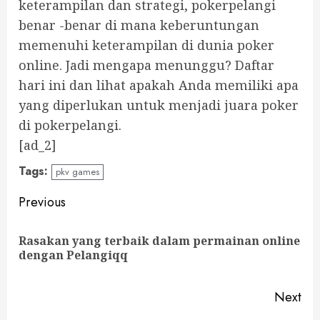
keterampilan dan strategi, pokerpelangi
benar -benar di mana keberuntungan
memenuhi keterampilan di dunia poker
online. Jadi mengapa menunggu? Daftar
hari ini dan lihat apakah Anda memiliki apa
yang diperlukan untuk menjadi juara poker
di pokerpelangi.
[ad_2]
Tags:
pkv games
Continue
Previous
Reading
Rasakan yang terbaik dalam permainan online
Pre
dengan Pelangiqq
pos
Next