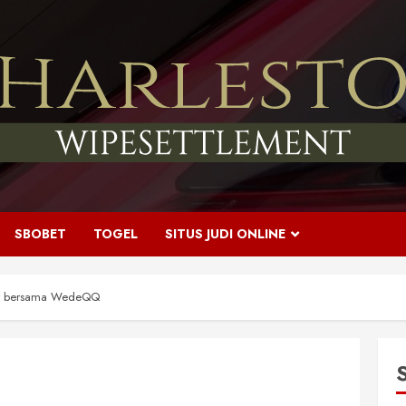
SBOBET
TOGEL
SITUS JUDI ONLINE
ar bersama WedeQQ