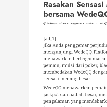
Rasakan Sensasi
bersama WedeQ
ADMIN@CHARLESTONWIPESETTLEMENT.COM
[ad_1]
Jika Anda penggemar perjudia
mengunjungi WedeQQ. Platfor
menawarkan berbagai macam 
pemain, mulai dari poker, bl
membedakan WedeQQ dengan si
sensasi menang besar.
WedeQQ menawarkan pemain
jackpot dan hadiah besar, me
pengalaman yang mendebarkan