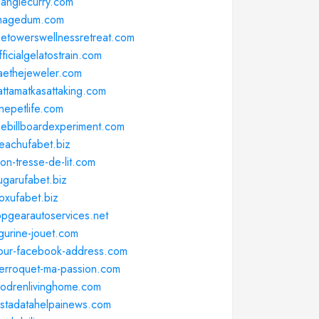
rianglecurry.com
magedum.com
hetowerswellnessretreat.com
fficialgelatostrain.com
aethejeweler.com
attamatkasattaking.com
nepetlife.com
hebillboardexperiment.com
eachufabet.biz
on-tresse-de-lit.com
ugarufabet.biz
oxufabet.biz
opgearautoservices.net
igurine-jouet.com
our-facebook-address.com
erroquet-ma-passion.com
odrenlivinghome.com
nstadatahelpainews.com