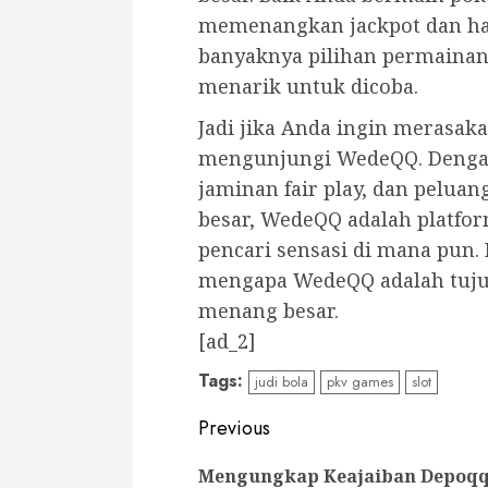
memenangkan jackpot dan had
banyaknya pilihan permainan,
menarik untuk dicoba.
Jadi jika Anda ingin merasak
mengunjungi WedeQQ. Denga
jaminan fair play, dan pelu
besar, WedeQQ adalah platfor
pencari sensasi di mana pun. D
mengapa WedeQQ adalah tuju
menang besar.
[ad_2]
Tags:
judi bola
pkv games
slot
Continue
Previous
Reading
Mengungkap Keajaiban Depoqq