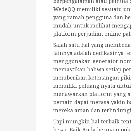
berpengalaman atau pemula d
WedeQQ memiliki sesuatu un
yang ramah pengguna dan be
mudah untuk melihat mengap
platform perjudian online pal
Salah satu hal yang membedak
lainnya adalah dedikasinya te
menggunakan generator nomor
memastikan bahwa setiap per
memberikan ketenangan piki
memiliki peluang nyata untuk
menawarkan platform yang am
pemain dapat merasa yakin b
mereka aman dan terlindungi
Tapi mungkin hal terbaik te
besar. Baik Anda bermain poker