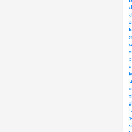
f
c
k
b
t
s
s
d
p
p
t
l
o
b
g
l
h
k