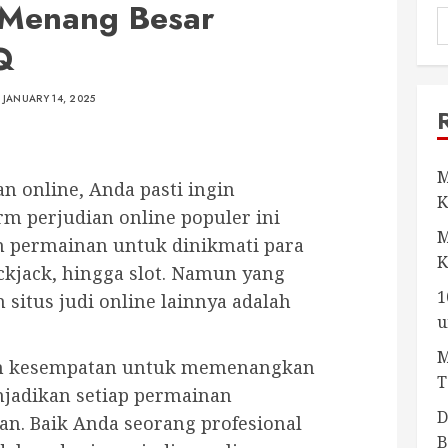
 Menang Besar
Q
JANUARY 14, 2025
M
n online, Anda pasti ingin
K
m perjudian online populer ini
M
permainan untuk dinikmati para
K
ackjack, hingga slot. Namun yang
1
tus judi online lainnya adalah
u
M
 kesempatan untuk memenangkan
T
njadikan setiap permainan
D
. Baik Anda seorang profesional
B