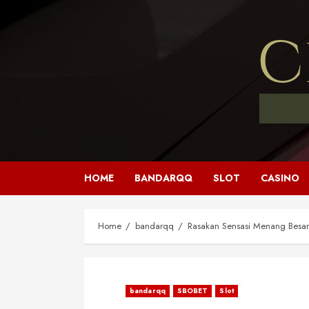
Skip
to
content
HOME
BANDARQQ
SLOT
CASINO
Home
bandarqq
Rasakan Sensasi Menang Bes
bandarqq
SBOBET
Slot