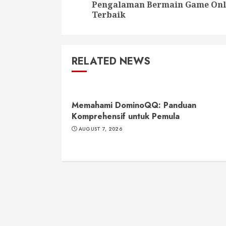
Pengalaman Bermain Game Onl
Terbaik
RELATED NEWS
Memahami DominoQQ: Panduan
Komprehensif untuk Pemula
AUGUST 7, 2026