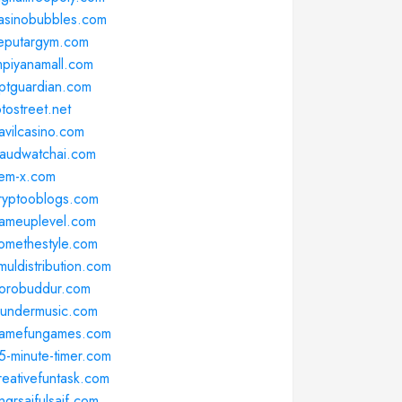
asinobubbles.com
eputargym.com
mpiyanamall.com
ptguardian.com
otostreet.net
avilcasino.com
raudwatchai.com
em-x.com
ryptooblogs.com
ameuplevel.com
omethestyle.com
muldistribution.com
orobuddur.com
undermusic.com
amefungames.com
5-minute-timer.com
reativefuntask.com
ngrsaifulsaif.com