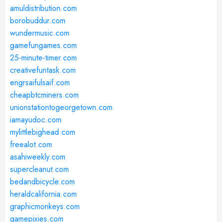
amuldistribution.com
borobuddur.com
wundermusic.com
gamefungames.com
25-minute-timer.com
creativefuntask.com
engrsaifulsaif.com
cheapbtcminers.com
unionstationtogeorgetown.com
iamayudoc.com
mylittlebighead.com
freealot.com
asahiweekly.com
supercleanut.com
bedandbicycle.com
heraldcalifornia.com
graphicmonkeys.com
gamepixies.com