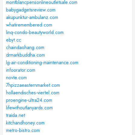
montblancpensonlineoutletsale.com
babygadgetsreview.com
akupunktur-ambulanz.com
whatiremembered.com
linq-condo-beautyworld.com
ebyt.cc
chaindaohang.com
drmarkbuddha.com
lg-air-conditioning-maintenance.com
infoorator.com
novte.com
7hpizzaeasternmarket.com
hollaendisches-viertel.com
proengine-ultra24.com
lifewithoutlanyards.com
traida.net
kitchandhoney.com
metro-bistro.com