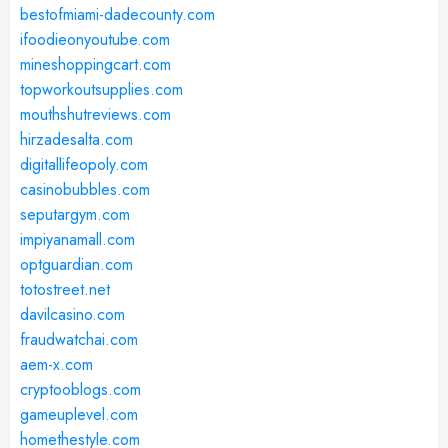
bestofmiami-dadecounty.com
ifoodieonyoutube.com
mineshoppingcart.com
topworkoutsupplies.com
mouthshutreviews.com
hirzadesalta.com
digitallifeopoly.com
casinobubbles.com
seputargym.com
impiyanamall.com
optguardian.com
totostreet.net
davilcasino.com
fraudwatchai.com
aem-x.com
cryptooblogs.com
gameuplevel.com
homethestyle.com