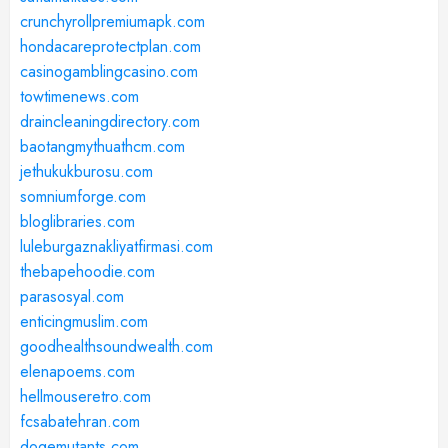
crunchyrollpremiumapk.com
hondacareprotectplan.com
casinogamblingcasino.com
towtimenews.com
draincleaningdirectory.com
baotangmythuathcm.com
jethukukburosu.com
somniumforge.com
bloglibraries.com
luleburgaznakliyatfirmasi.com
thebapehoodie.com
parasosyal.com
enticingmuslim.com
goodhealthsoundwealth.com
elenapoems.com
hellmouseretro.com
fcsabatehran.com
dogemutants.com