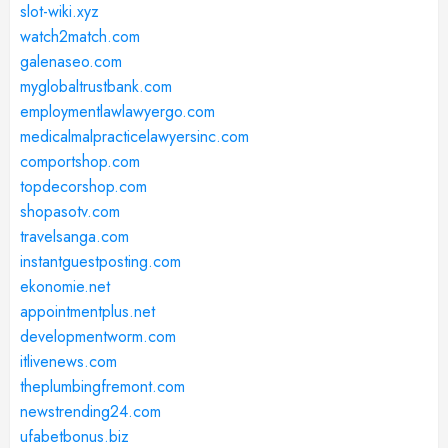
slot-wiki.xyz
watch2match.com
galenaseo.com
myglobaltrustbank.com
employmentlawlawyergo.com
medicalmalpracticelawyersinc.com
comportshop.com
topdecorshop.com
shopasotv.com
travelsanga.com
instantguestposting.com
ekonomie.net
appointmentplus.net
developmentworm.com
itlivenews.com
theplumbingfremont.com
newstrending24.com
ufabetbonus.biz