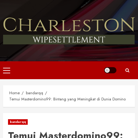
Skip
to
content
Primary
Menu
Home
bandarqq
Temui Masterdomino99: Bintang yang Meningkat di Dunia Domino
bandarqq
Temui Masterdomino99: