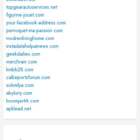
topgearautoservices.net
figurine-jouet.com
your-facebook-address.com
perroquet-ma-passion.com
modrenlivinghome.com
instadatahelpainews.com
geekdailies.com
merchrain.com
kmbb28.com
callreportsforum.com
sokmilya.com
abyluny.com
boomjavtrk.com
apklead.net