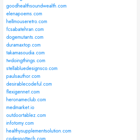
goodhealthsoundwealth.com
elenapoems.com
hellmouseretro.com
fcsabatehran.com
dogemutants.com
duramaxtop.com
takamasoudia.com
twdoingthings.com
stellabluedesignsco.com
paulsauthor.com
desirablecodeful.com
flexigennet.com
heronameclub.com
medmarket.io
outdoortablez.com
infotomy.com
healthysupplementsolution.com
codespottech.com