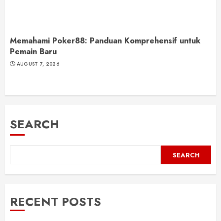
Memahami Poker88: Panduan Komprehensif untuk
Pemain Baru
AUGUST 7, 2026
SEARCH
SEARCH
RECENT POSTS