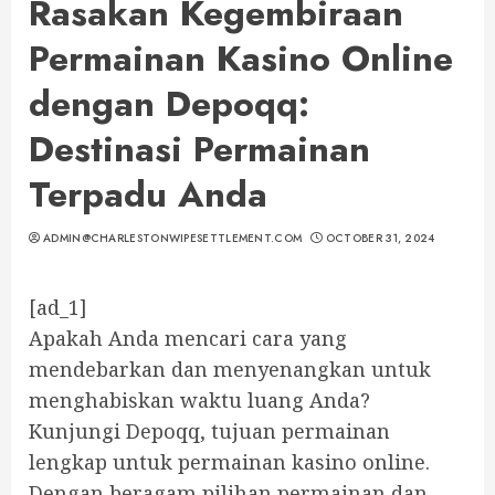
Rasakan Kegembiraan
Permainan Kasino Online
dengan Depoqq:
Destinasi Permainan
Terpadu Anda
ADMIN@CHARLESTONWIPESETTLEMENT.COM
OCTOBER 31, 2024
[ad_1]
Apakah Anda mencari cara yang
mendebarkan dan menyenangkan untuk
menghabiskan waktu luang Anda?
Kunjungi Depoqq, tujuan permainan
lengkap untuk permainan kasino online.
Dengan beragam pilihan permainan dan