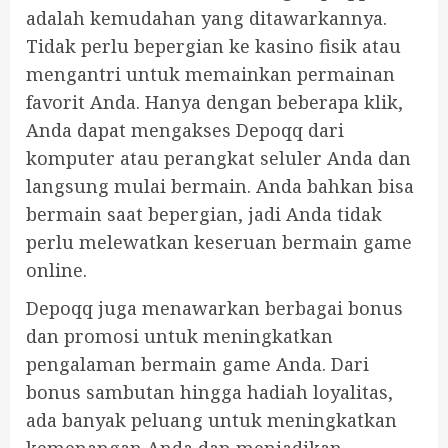
adalah kemudahan yang ditawarkannya.
Tidak perlu bepergian ke kasino fisik atau
mengantri untuk memainkan permainan
favorit Anda. Hanya dengan beberapa klik,
Anda dapat mengakses Depoqq dari
komputer atau perangkat seluler Anda dan
langsung mulai bermain. Anda bahkan bisa
bermain saat bepergian, jadi Anda tidak
perlu melewatkan keseruan bermain game
online.
Depoqq juga menawarkan berbagai bonus
dan promosi untuk meningkatkan
pengalaman bermain game Anda. Dari
bonus sambutan hingga hadiah loyalitas,
ada banyak peluang untuk meningkatkan