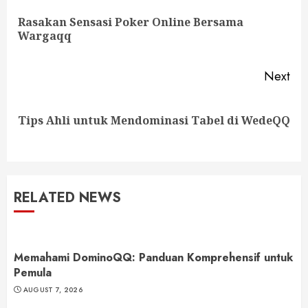
Reading
Rasakan Sensasi Poker Online Bersama
Pre
Wargaqq
pos
Next
Next
Tips Ahli untuk Mendominasi Tabel di WedeQQ
post:
RELATED NEWS
Memahami DominoQQ: Panduan Komprehensif untuk
Pemula
AUGUST 7, 2026