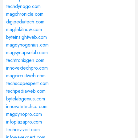
techdynogo.com
magchronicle.com
digipediatech.com
maglinkitnow.com
byteinsightweb.com
magdynogenius.com
magsynapselab.com
techtronixgen.com
innovextechpro.com
magcircuitweb.com
techscopexpert.com
techpediaweb.com
bytelabgenius.com
innovatetechco.com
magdynopro.com
infoplazapro.com
techreviveit.com
infowavexpert.com