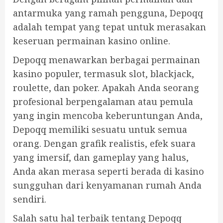
antarmuka yang ramah pengguna, Depoqq
adalah tempat yang tepat untuk merasakan
keseruan permainan kasino online.
Depoqq menawarkan berbagai permainan
kasino populer, termasuk slot, blackjack,
roulette, dan poker. Apakah Anda seorang
profesional berpengalaman atau pemula
yang ingin mencoba keberuntungan Anda,
Depoqq memiliki sesuatu untuk semua
orang. Dengan grafik realistis, efek suara
yang imersif, dan gameplay yang halus,
Anda akan merasa seperti berada di kasino
sungguhan dari kenyamanan rumah Anda
sendiri.
Salah satu hal terbaik tentang Depoqq