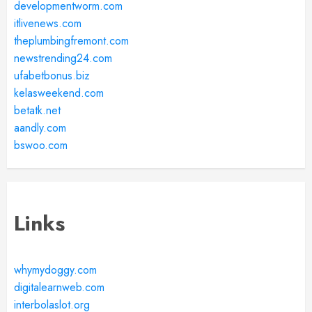
developmentworm.com
itlivenews.com
theplumbingfremont.com
newstrending24.com
ufabetbonus.biz
kelasweekend.com
betatk.net
aandly.com
bswoo.com
Links
whymydoggy.com
digitalearnweb.com
interbolaslot.org