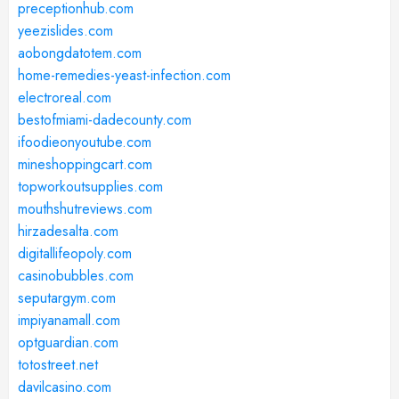
preceptionhub.com
yeezislides.com
aobongdatotem.com
home-remedies-yeast-infection.com
electroreal.com
bestofmiami-dadecounty.com
ifoodieonyoutube.com
mineshoppingcart.com
topworkoutsupplies.com
mouthshutreviews.com
hirzadesalta.com
digitallifeopoly.com
casinobubbles.com
seputargym.com
impiyanamall.com
optguardian.com
totostreet.net
davilcasino.com