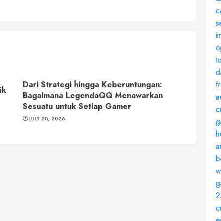
c
s
i
o
t
d
Dari Strategi hingga Keberuntungan:
f
ik
Bagaimana LegendaQQ Menawarkan
a
Sesuatu untuk Setiap Gamer
c
JULY 28, 2026
g
h
a
b
w
g
2
c
e