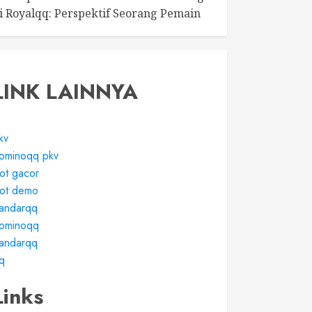
i Royalqq: Perspektif Seorang Pemain
LINK LAINNYA
kv
ominoqq pkv
lot gacor
lot demo
andarqq
ominoqq
andarqq
q
Links