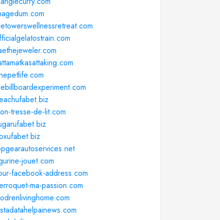
rianglecurry.com
magedum.com
hetowerswellnessretreat.com
fficialgelatostrain.com
aethejeweler.com
attamatkasattaking.com
nepetlife.com
hebillboardexperiment.com
eachufabet.biz
on-tresse-de-lit.com
ugarufabet.biz
oxufabet.biz
opgearautoservices.net
igurine-jouet.com
our-facebook-address.com
erroquet-ma-passion.com
odrenlivinghome.com
nstadatahelpainews.com